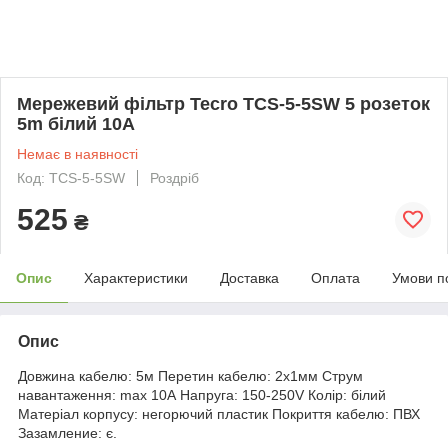
Мережевий фільтр Tecro TCS-5-5SW 5 розеток
5m білий 10A
Немає в наявності
Код: TCS-5-5SW
Роздріб
525
₴
Опис
Характеристики
Доставка
Оплата
Умови п
Опис
Довжина кабелю: 5м Перетин кабелю: 2х1мм Струм
навантаження: max 10А Напруга: 150-250V Колір: білий
Матеріал корпусу: негорючий пластик Покриття кабелю: ПВХ
Зазамление: є.