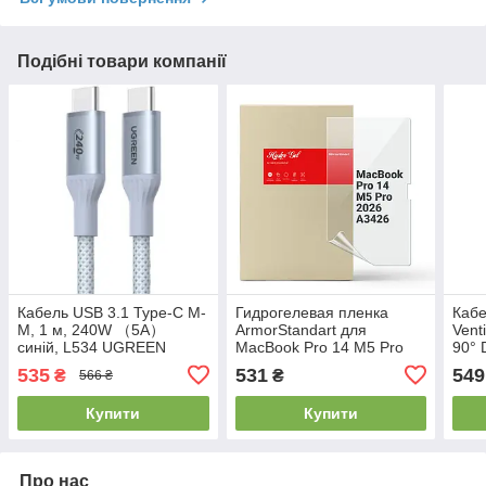
Подібні товари компанії
Кабель USB 3.1 Type-C M-
Гидрогелевая пленка
Кабе
M, 1 м, 240W （5A）
ArmorStandart для
Vent
синій, L534 UGREEN
MacBook Pro 14 M5 Pro
90° 
2026 A3426 (ARM91076)
480M
535
531
549
₴
₴
566 ₴
Grey
Купити
Купити
Про нас