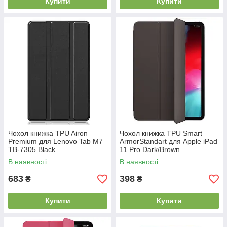
Купити
Купити
Чохол книжка TPU Airon
Чохол книжка TPU Smart
Premium для Lenovo Tab M7
ArmorStandart для Apple iPad
TB-7305 Black
11 Pro Dark/Brown
(4821784622454)
(ARM54004)
В наявності
В наявності
683
398
₴
₴
Купити
Купити