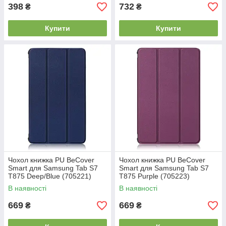
398
732
₴
₴
Купити
Купити
Чохол книжка PU BeCover
Чохол книжка PU BeCover
Smart для Samsung Tab S7
Smart для Samsung Tab S7
T875 Deep/Blue (705221)
T875 Purple (705223)
В наявності
В наявності
669
669
₴
₴