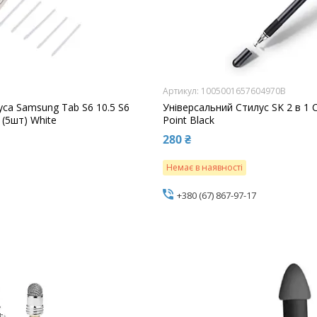
1005001657604970B
уса Samsung Tab S6 10.5 S6
Універсальний Стилус SK 2 в 1 C
a (5шт) White
Point Black
280 ₴
Немає в наявності
+380 (67) 867-97-17