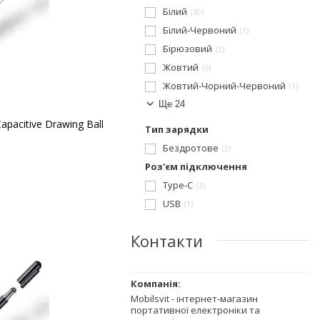
Білий
60
Білий-Червоний
1
Бірюзовий
2
Жовтий
5
Жовтий-Чорний-Червоний
1
Ще 24
apacitive Drawing Ball
Тип зарядки
Бездротове
2
Роз'єм підключення
Type-C
3
USB
1
Контакти
Mobilsvit - інтернет-магазин
портативної електроніки та