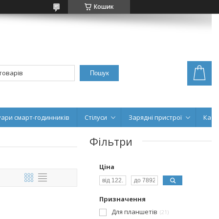
Кошик
Пошук
уари смарт-годинників
Стілуси
Зарядні пристрої
Кабе
Фільтри
Ціна
Призначення
Для планшетів
21