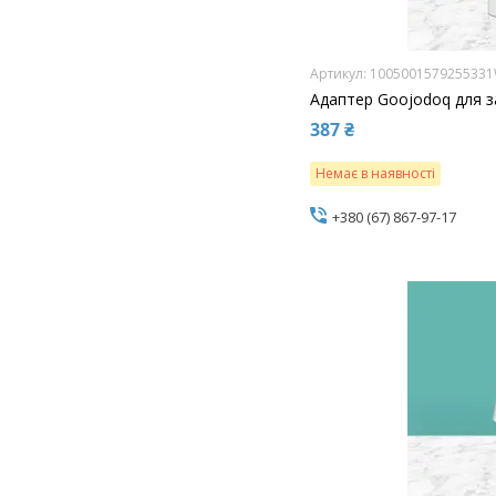
100500157925533
Адаптер Goojodoq для за
387 ₴
Немає в наявності
+380 (67) 867-97-17