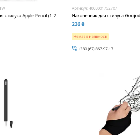
01W
4000001752707
 стилуса Apple Pencil (1-2
Наконечник для стилуса Goojod
236 ₴
Немає в наявності
+380 (67) 867-97-17