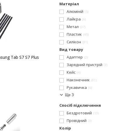
Матеріал
Алюміній
5
Лайкра
6
Метал
37
Пластик
65
Силікон
81
Вид товару
sung Tab S7 S7 Plus
Адаптер
2
Зарядний пристрій
3
Кейс
4
Наконечник
81
Рукавичка
6
Ще 3
Спосіб підключення
Бездротовий
13
Провідний
3
Колір