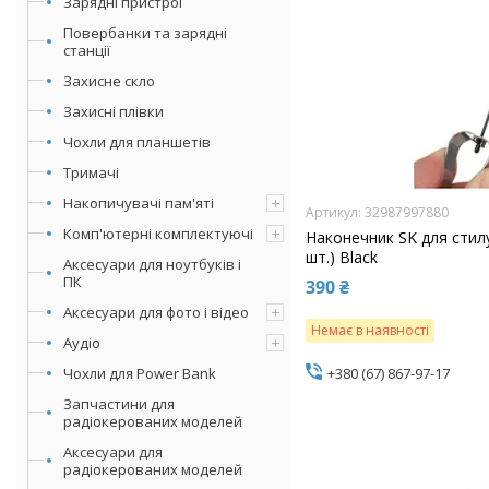
Зарядні пристрої
Повербанки та зарядні
станції
Захисне скло
Захисні плівки
Чохли для планшетів
Тримачі
Накопичувачі пам'яті
32987997880
Комп'ютерні комплектуючі
Наконечник SK для стил
шт.) Black
Аксесуари для ноутбуків і
ПК
390 ₴
Аксесуари для фото і відео
Немає в наявності
Аудіо
Чохли для Power Bank
+380 (67) 867-97-17
Запчастини для
радіокерованих моделей
Аксесуари для
радіокерованих моделей