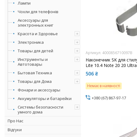
Лампи
Чохли для телефонів
Аксессуары для
электронных книг
Красота и Здоровье
Электроника
Товары для детей
4000856710097B
Инструменты и
Наконечник SK для стил
Автотовары
Lite 10.4 Note 20 20 Ultr
Бытовая Техника
506 ₴
Товары для Дома
Немає в наявності
Фонари и аксессуары
+380 (67) 867-97-17
Аккумуляторы и батарейки
Системы безопасности
умного дома
Про Нас
Відгуки