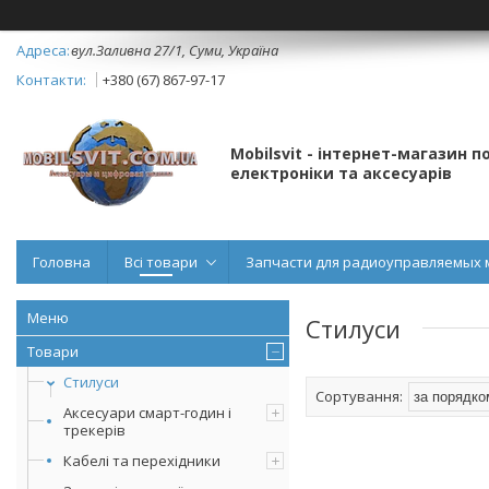
вул.Заливна 27/1, Суми, Україна
+380 (67) 867-97-17
Mobilsvit - інтернет-магазин 
електроніки та аксесуарів
Головна
Всі товари
Запчасти для радиоуправляемых 
Стилуси
Товари
Стилуси
Аксесуари смарт-годин і
трекерів
Кабелі та перехідники