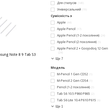
Для стилусів
149
Універсальний
19
Сумісність з
Apple
44
Apple Pencil
17
Apple Pencil (1-2 покоління)
24
Apple Pencil (2 покоління)
5
Apple Pencil 2 + Goojodoq 12 Gen
24
sung Note 8 9 Tab S3
Ще 7
Модель
M-Pencil 1 Gen CD52
1
M-Pencil 2 Gen CD54
1
Pencil (1-2 покоління)
3
Tab S6 10.5 P860 P865
2
Tab S6 Lite 10.4 P610 P615
6
Ще 1