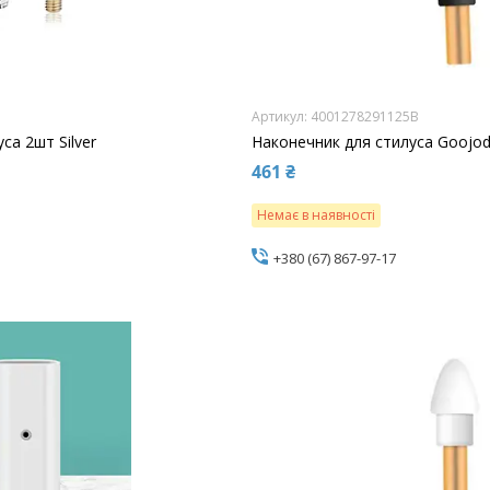
4001278291125B
са 2шт Silver
Наконечник для стилуса Goojod
461 ₴
Немає в наявності
+380 (67) 867-97-17