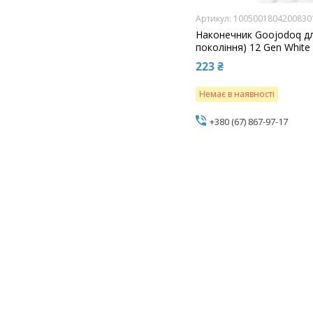
100500180420083
Наконечник Goojodoq для
покоління) 12 Gen White
223 ₴
Немає в наявності
+380 (67) 867-97-17