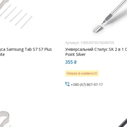
1005001657604970S
уса Samsung Tab S7 S7 Plus
Універсальний Стилус SK 2 в 1 C
ite
Point Silver
355 ₴
Немає в наявності
+380 (67) 867-97-17