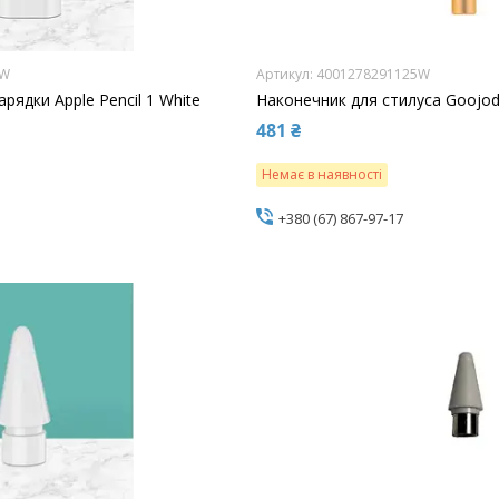
1W
4001278291125W
рядки Apple Pencil 1 White
Наконечник для стилуса Goojod
481 ₴
Немає в наявності
+380 (67) 867-97-17