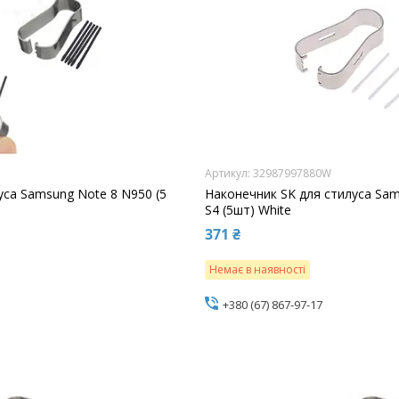
32987997880W
уса Samsung Note 8 N950 (5
Наконечник SK для стилуса Sam
S4 (5шт) White
371 ₴
Немає в наявності
+380 (67) 867-97-17