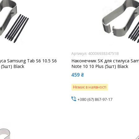
4000693834751B
уса Samsung Tab S6 10.5 S6
Наконечник SK для стилуса Sam
a (5шт) Black
Note 10 10 Plus (5шт) Black
459 ₴
Немає в наявності
+380 (67) 867-97-17