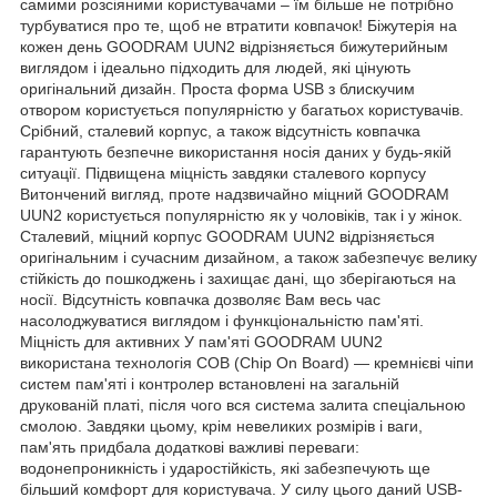
самими розсіяними користувачами – їм більше не потрібно
турбуватися про те, щоб не втратити ковпачок! Біжутерія на
кожен день GOODRAM UUN2 відрізняється бижутерийным
виглядом і ідеально підходить для людей, які цінують
оригінальний дизайн. Проста форма USB з блискучим
отвором користується популярністю у багатьох користувачів.
Срібний, сталевий корпус, а також відсутність ковпачка
гарантують безпечне використання носія даних у будь-якій
ситуації. Підвищена міцність завдяки сталевого корпусу
Витончений вигляд, проте надзвичайно міцний GOODRAM
UUN2 користується популярністю як у чоловіків, так і у жінок.
Сталевий, міцний корпус GOODRAM UUN2 відрізняється
оригінальним і сучасним дизайном, а також забезпечує велику
стійкість до пошкоджень і захищає дані, що зберігаються на
носії. Відсутність ковпачка дозволяє Вам весь час
насолоджуватися виглядом і функціональністю пам'яті.
Міцність для активних У пам'яті GOODRAM UUN2
використана технологія COB (Chip On Board) — кремнієві чіпи
систем пам'яті і контролер встановлені на загальній
друкованій платі, після чого вся система залита спеціальною
смолою. Завдяки цьому, крім невеликих розмірів і ваги,
пам'ять придбала додаткові важливі переваги:
водонепроникність і ударостійкість, які забезпечують ще
більший комфорт для користувача. У силу цього даний USB-