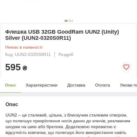
Флешка USB 32GB GoodRam UUN2 (Unity)
Silver (UUN2-0320S0R11)
Немає в наявності
Код: UUN2-0320S0R11
Роздріб
595
₴
Опис
Характеристики
Доставка
Оплата
Умови п
Опис
UUN2 – це сталевий, цільна, з блискучим сталевим отвором,
що полегшує прикріплення носія даних до ключів, рекламним
шнурки на шию або брелока. Додатковою перевагою є
відсутність ковпачка, що полегшує його використання навіть