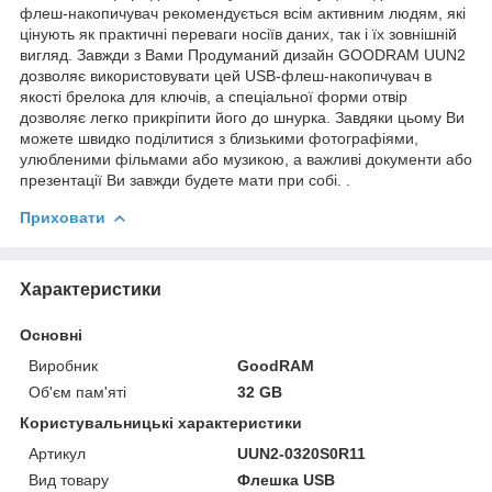
флеш-накопичувач рекомендується всім активним людям, які
цінують як практичні переваги носіїв даних, так і їх зовнішній
вигляд. Завжди з Вами Продуманий дизайн GOODRAM UUN2
дозволяє використовувати цей USB-флеш-накопичувач в
якості брелока для ключів, а спеціальної форми отвір
дозволяє легко прикріпити його до шнурка. Завдяки цьому Ви
можете швидко поділитися з близькими фотографіями,
улюбленими фільмами або музикою, а важливі документи або
презентації Ви завжди будете мати при собі. .
Приховати
Характеристики
Основні
Виробник
GoodRAM
Об'єм пам'яті
32 GB
Користувальницькі характеристики
Артикул
UUN2-0320S0R11
Вид товару
Флешка USB