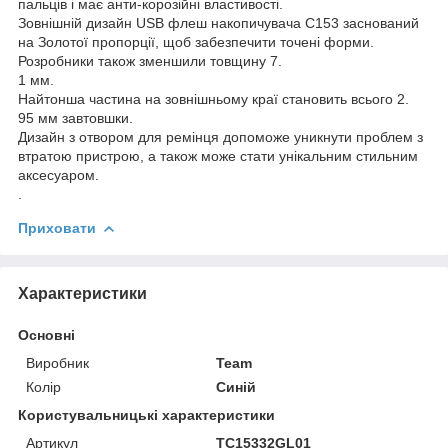
пальців і має анти-корозійні властивості.
Зовнішній дизайн USB флеш накопичувача C153 заснований
на Золотої пропорції, щоб забезпечити точені форми.
Розробники також зменшили товщину 7.
1 мм.
Найтонша частина на зовнішньому краї становить всього 2.
95 мм завтовшки.
Дизайн з отвором для ремінця допоможе уникнути проблем з
втратою пристрою, а також може стати унікальним стильним
аксесуаром.
.
Приховати
Характеристики
Основні
Виробник
Team
Колір
Синій
Користувальницькі характеристики
Артикул
TC15332GL01