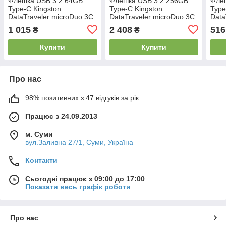
Флешка USB 3.2 64GB
Флешка USB 3.2 256GB
Фле
Type-C Kingston
Type-C Kingston
Type
DataTraveler microDuo 3C
DataTraveler microDuo 3C
Data
(DTDUO3CG3/64GB)
(DTDUO3CG3/256GB)
(DT
1 015
2 408
516
₴
₴
Купити
Купити
Про нас
98% позитивних з 47 відгуків за рік
Працює з 24.09.2013
м. Суми
вул.Заливна 27/1, Суми, Україна
Контакти
Сьогодні працює з 09:00 до 17:00
Показати весь графік роботи
Про нас