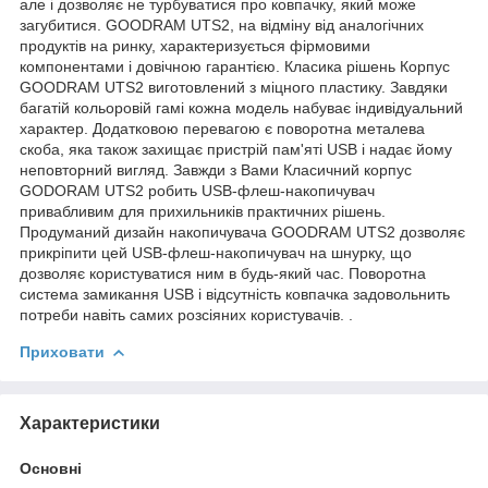
але і дозволяє не турбуватися про ковпачку, який може
загубитися. GOODRAM UTS2, на відміну від аналогічних
продуктів на ринку, характеризується фірмовими
компонентами і довічною гарантією. Класика рішень Корпус
GOODRAM UTS2 виготовлений з міцного пластику. Завдяки
багатій кольоровій гамі кожна модель набуває індивідуальний
характер. Додатковою перевагою є поворотна металева
скоба, яка також захищає пристрій пам'яті USB і надає йому
неповторний вигляд. Завжди з Вами Класичний корпус
GODORAM UTS2 робить USB-флеш-накопичувач
привабливим для прихильників практичних рішень.
Продуманий дизайн накопичувача GOODRAM UTS2 дозволяє
прикріпити цей USB-флеш-накопичувач на шнурку, що
дозволяє користуватися ним в будь-який час. Поворотна
система замикання USB і відсутність ковпачка задовольнить
потреби навіть самих розсіяних користувачів. .
Приховати
Характеристики
Основні