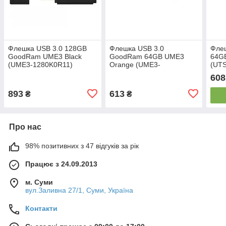
Флешка USB 3.0 128GB
Флешка USB 3.0
Фле
GoodRam UME3 Black
GoodRam 64GB UME3
64GB
(UME3-1280K0R11)
Orange (UME3-
(UT
0640O0R11)
608
893
613
₴
₴
Про нас
98% позитивних з 47 відгуків за рік
Працює з 24.09.2013
м. Суми
вул.Заливна 27/1, Суми, Україна
Контакти