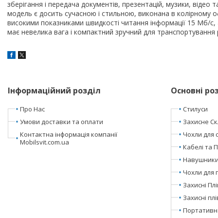
зберігання і передача документів, презентацій, музики, відео 
модель є досить сучасною і стильною, виконана в колірному 
високими показниками швидкості читання інформації 15 Мб/с, 
має невелика вага і компактний зручний для транспортування 
Інформаційний розділ
Основні ро
Про Нас
Стилуси
Умови доставки та оплати
Захисне Ск
Контактна інформація компанії
Чохли для 
Mobilsvit.com.ua
Кабелі та 
Навушники 
Чохли для 
Захисні Пл
Захисні пл
Портативн