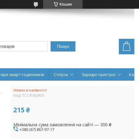
Кошик
Пошук
уари смарт-годинників
Стілуси
Зарядні пристрої
Кабе
Немає в наявності
Код:
TC1418GR01
215 ₴
Мінімальна сума замовлення на сайті — 300 ₴
+380 (67) 867-97-17