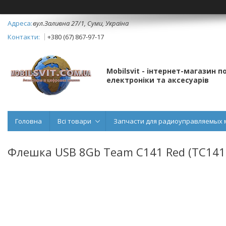
вул.Заливна 27/1, Суми, Україна
+380 (67) 867-97-17
Mobilsvit - інтернет-магазин 
електроніки та аксесуарів
Головна
Всі товари
Запчасти для радиоуправляемых 
Флешка USB 8Gb Team C141 Red (TC141