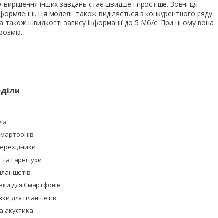
та вирішення інших завдань стає швидше і простіше. Зовні ця
оформленні. Ця модель також виділяється з конкурентного ряду
а також швидкості запису інформації до 5 Мб/с. При цьому вона
розмір.
зділи
ла
смартфонів
Перехідники
та Гарнітури
планшетів
івки для Смартфонів
івки для планшетів
а акустика