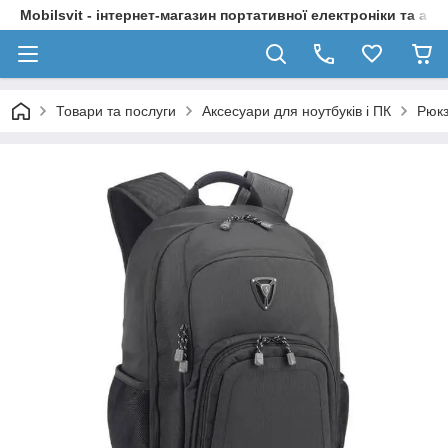
Mobilsvit - інтернет-магазин портативної електроніки та акс
Товари та послуги
Аксесуари для ноутбуків і ПК
Рюкз