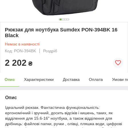
Рюкзак для ноутбука Sumdex PON-394BK 16
Black
Немає в наявності
Код: PON-394BK
Роздріб
2 202
₴
Опис
Характеристики
Доставка
Оплата
Умови п
Опис
Ідеальний рюкзак. Фантастична функціональність:
ергономічний і зручний, досить відсіків і кишень, таких, як
відділення для 15.6-16" ноутбука, а також відділення для
дрібниць: файлові папки, ручки , олівці, пляшка води, цифрові