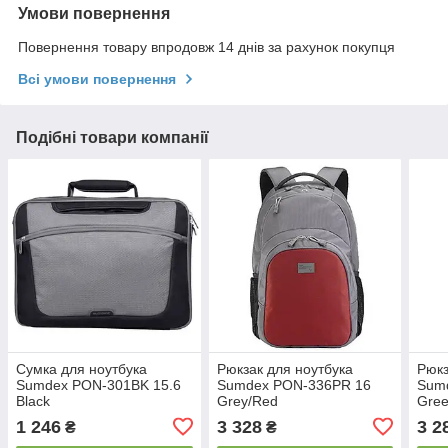
Умови повернення
Повернення товару впродовж 14 днів за рахунок покупця
Всі умови повернення
Подібні товари компанії
Сумка для ноутбука
Рюкзак для ноутбука
Рюкз
Sumdex PON-301BK 15.6
Sumdex PON-336PR 16
Sum
Black
Grey/Red
Gre
1 246
3 328
3 2
₴
₴