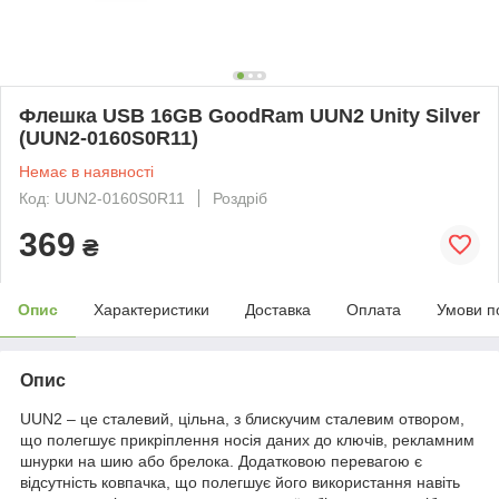
Флешка USB 16GB GoodRam UUN2 Unity Silver
(UUN2-0160S0R11)
Немає в наявності
Код: UUN2-0160S0R11
Роздріб
369
₴
Опис
Характеристики
Доставка
Оплата
Умови п
Опис
UUN2 – це сталевий, цільна, з блискучим сталевим отвором,
що полегшує прикріплення носія даних до ключів, рекламним
шнурки на шию або брелока. Додатковою перевагою є
відсутність ковпачка, що полегшує його використання навіть