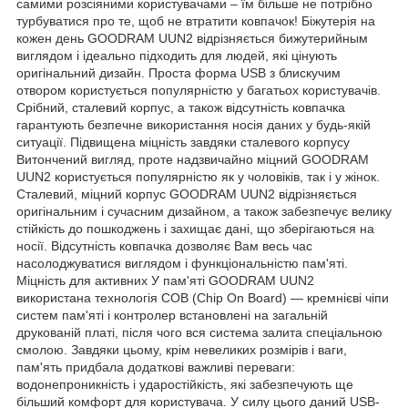
самими розсіяними користувачами – їм більше не потрібно
турбуватися про те, щоб не втратити ковпачок! Біжутерія на
кожен день GOODRAM UUN2 відрізняється бижутерийным
виглядом і ідеально підходить для людей, які цінують
оригінальний дизайн. Проста форма USB з блискучим
отвором користується популярністю у багатьох користувачів.
Срібний, сталевий корпус, а також відсутність ковпачка
гарантують безпечне використання носія даних у будь-якій
ситуації. Підвищена міцність завдяки сталевого корпусу
Витончений вигляд, проте надзвичайно міцний GOODRAM
UUN2 користується популярністю як у чоловіків, так і у жінок.
Сталевий, міцний корпус GOODRAM UUN2 відрізняється
оригінальним і сучасним дизайном, а також забезпечує велику
стійкість до пошкоджень і захищає дані, що зберігаються на
носії. Відсутність ковпачка дозволяє Вам весь час
насолоджуватися виглядом і функціональністю пам'яті.
Міцність для активних У пам'яті GOODRAM UUN2
використана технологія COB (Chip On Board) — кремнієві чіпи
систем пам'яті і контролер встановлені на загальній
друкованій платі, після чого вся система залита спеціальною
смолою. Завдяки цьому, крім невеликих розмірів і ваги,
пам'ять придбала додаткові важливі переваги:
водонепроникність і ударостійкість, які забезпечують ще
більший комфорт для користувача. У силу цього даний USB-