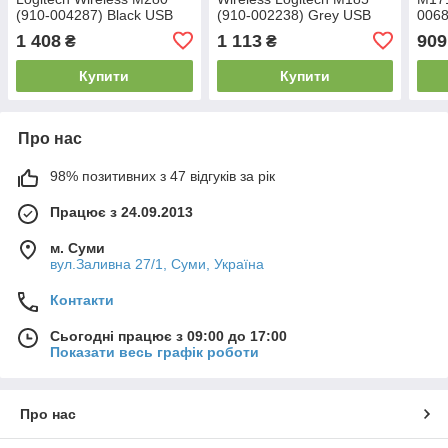
(910-004287) Black USB
(910-002238) Grey USB
0068
1 408
1 113
909
₴
₴
Купити
Купити
Про нас
98% позитивних з 47 відгуків за рік
Працює з 24.09.2013
м. Суми
вул.Заливна 27/1, Суми, Україна
Контакти
Сьогодні працює з 09:00 до 17:00
Показати весь графік роботи
Про нас