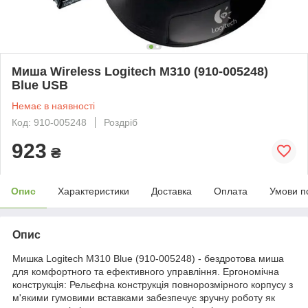
Миша Wireless Logitech M310 (910-005248)
Blue USB
Немає в наявності
Код: 910-005248
Роздріб
923
₴
Опис
Характеристики
Доставка
Оплата
Умови п
Опис
Мишка Logitech M310 Blue (910-005248) - бездротова миша
для комфортного та ефективного управління. Ергономічна
конструкція: Рельєфна конструкція повнорозмірного корпусу з
м'якими гумовими вставками забезпечує зручну роботу як