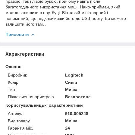
правою, так і лівою рукою, причому навіть після
багатогодинного використання миші. Нано-приймач, який
можна залишити в ноутбуці: Він такий мініатюрний і
непомітний, що, підключивши його до USB-порту, Ви можете
залишити його там. .
Приховати
Характеристики
Основні
Виробник
Logitech
Колір
Синій
Тип
Миша
Підключення пристрою
Бездротове
Користувальницькі характеристики
Артикул
910-005248
Вид товару
Миша
Гарантія міс.
24