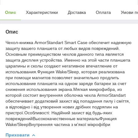
Опис
Характеристики
Доставка
Оплата
Умови п
Опис
Чехол-книжка ArmorStandart Smart Case обеспечит надежную
защиту вашего планшета от любых видов повреждений.
Основным преимуществом чехлов данного типа является
защита дисплея устройства. Именно на этой части планшета
царапины и сколы создают негативное впечатление от
использования.Функция Wake/Sleep, которая реализована
при помощи магнитов позволяет значительно продлить
использование планшета на одном заряде батареи за счет
снижения использования экрана.Мягкая микрофибра, из
которой состоит внутренняя оболочка чехла ArmorStandart
обеспечивает додатковий захист від попадання пилу і сміття,
а відповідно і від утворення нових дрібних подряпин на
пристрої.Особливості: Надійний захист від будь-яких
поврежденийВысококачественные материалыФункция
Wake/SleepВнутренняя частина з м'якої мікрофібри
Приховати