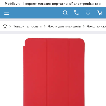
Mobilsvit - інтернет-магазин портативної електроніки та акс
Товари та послуги
Чохли для планшетів
Чохол книжк