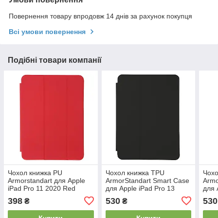
Повернення товару впродовж 14 днів за рахунок покупця
Всі умови повернення
Подібні товари компанії
Чохол книжка PU
Чохол книжка TPU
Чохо
Armorstandart для Apple
ArmorStandart Smart Case
Armo
iPad Pro 11 2020 Red
для Apple iPad Pro 13
для 
2024 Black (ARM74639)
2024
398
530
530
₴
₴
(AR
Купити
Купити