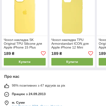
Чохол накладка SK
Чохол накладка TPU
Чохо
Original TPU Silicone для
Armorstandart ICON для
Orig
Apple iPhone 15 Plus
Apple iPhone 12 Mini
Appl
Yellow (ARM69858)
Yellow (ARM57489)
Yell
189
189
189
₴
₴
Купити
Купити
Про нас
98% позитивних з 47 відгуків за рік
Працює з 24.09.2013
м. Суми