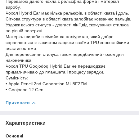
Перевагою даного чохла є рельєфна форма і матеріал
виробу.
Чохол Hybrid Ear має кілька рельєфів, в області хвата і доль.
Сіткова структура в області хвата запобігає ковзанню пальців.
Уздовж всього стилуса - довгасті лінії,від скочування стилуса
по рівній поверхні.
Матеріал вироби з сімейства поліуретан, який добре
справляється із захистом завдяки своїми TPU зносостійкими
властивостями.
Для перенесення стилуса також передбачений чохол для
наконечника.
Чохол TPU Goojodoq Hybrid Ear не перешкоджає
примагничиваю до планшета і процесу зарядки.
Сумісність:
• Apple Pencil 2nd Generation MU8F2ZM
• Goojodoq 12 Gen
Приховати
Характеристики
Основні