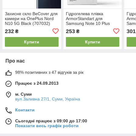
Захисне скло BeCover для
Гідрогелева плівка
Гідр
камери на OnePlus Nord
ArmorStandart для
Armo
N10 5G Black (707032)
Samsung Note 10 Plus
Sams
(N975) (ARM69760)
(N97
232
253
301
₴
₴
прозора
Купити
Купити
Про нас
98% позитивних з 47 відгуків за рік
Працює з 24.09.2013
м. Суми
вул.Заливна 27/1, Суми, Україна
Контакти
Сьогодні працює з 09:00 до 17:00
Показати весь графік роботи