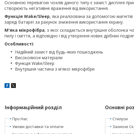
Основною перевагою чохлів даного типу є захист дисплея прис
створюють негативне враження від використання.
Функція Wake/Sleep
, яка реалізована за допомогою магніт
заряді батареї за рахунок зниження використання екрану.
М'яка мікрофібра
, з якої складається внутрішня оболонка ч
пилу і сміття, а відповідно і від утворення нових дрібних подря
Особливості:
Надійний захист від будь-яких пошкоджень
Високоякісні матеріали
Функція Wake/Sleep
Внутрішня частина з м'якої мікрофібри
Інформаційний розділ
Основні ро
Про Нас
Стилуси
Умови доставки та оплати
Захисне Ск