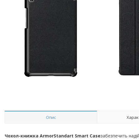
Опис
Харак
Чохол-книжка ArmorStandart Smart Case
забезпечить наді