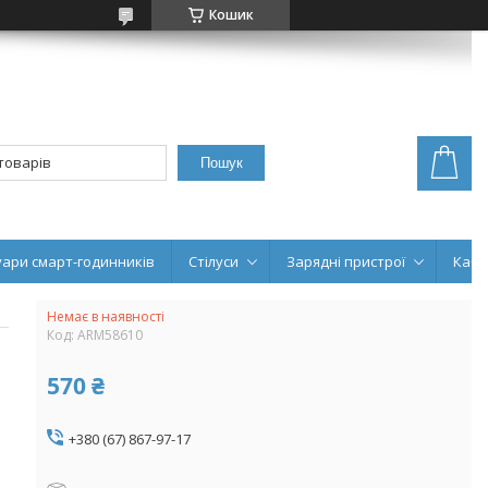
Кошик
Пошук
уари смарт-годинників
Стілуси
Зарядні пристрої
Кабе
Немає в наявності
Код:
ARM58610
570 ₴
+380 (67) 867-97-17