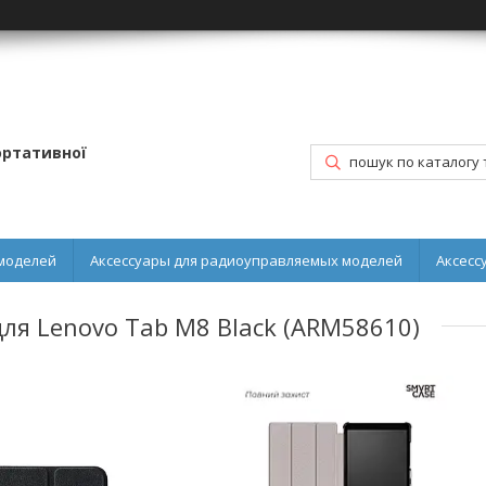
портативної
моделей
Аксессуары для радиоуправляемых моделей
Аксесс
для Lenovo Tab M8 Black (ARM58610)