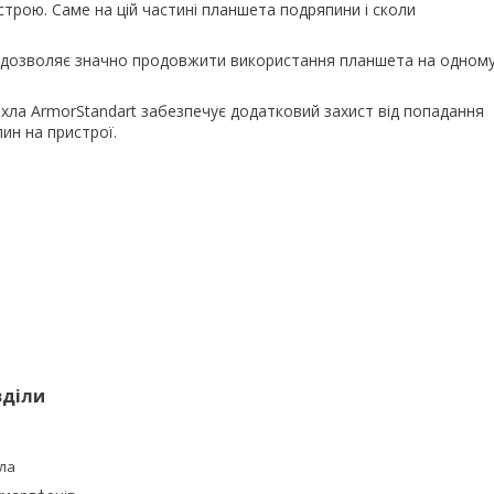
трою. Саме на цій частині планшета подряпини і сколи
ів дозволяє значно продовжити використання планшета на одном
охла ArmorStandart забезпечує додатковий захист від попадання
пин на пристрої.
зділи
ла