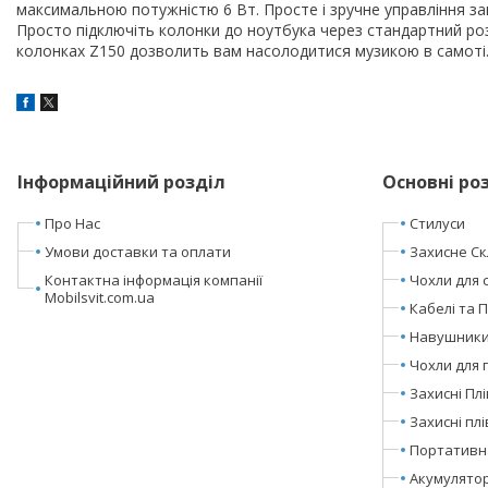
максимальною потужністю 6 Вт. Просте і зручне управління за
Просто підключіть колонки до ноутбука через стандартний роз'
колонках Z150 дозволить вам насолодитися музикою в самоті.
Інформаційний розділ
Основні ро
Про Нас
Стилуси
Умови доставки та оплати
Захисне Ск
Контактна інформація компанії
Чохли для 
Mobilsvit.com.ua
Кабелі та 
Навушники 
Чохли для 
Захисні Пл
Захисні пл
Портативн
Акумулято