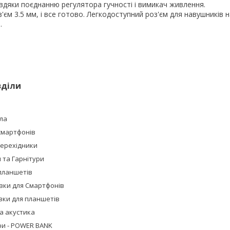
вдяки поєднанню регулятора гучності і вимикач живлення.
єм 3.5 мм, і все готово. Легкодоступний роз'єм для навушників н
.
зділи
ла
смартфонів
Перехідники
та Гарнітури
планшетів
івки для Смартфонів
івки для планшетів
а акустика
ри - POWER BANK