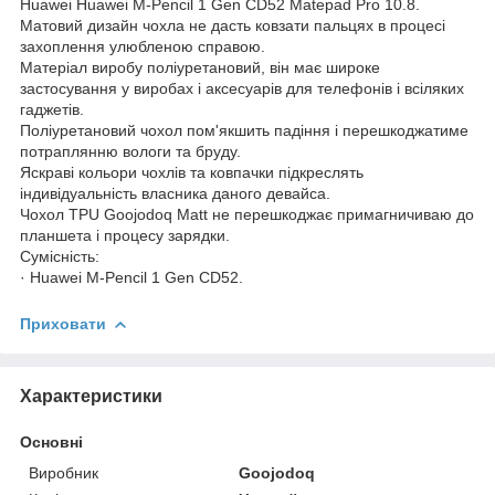
Huawei Huawei M-Pencil 1 Gen CD52 Matepad Pro 10.8.
Матовий дизайн чохла не дасть ковзати пальцях в процесі
захоплення улюбленою справою.
Матеріал виробу поліуретановий, він має широке
застосування у виробах і аксесуарів для телефонів і всіляких
гаджетів.
Поліуретановий чохол пом'якшить падіння і перешкоджатиме
потраплянню вологи та бруду.
Яскраві кольори чохлів та ковпачки підкреслять
індивідуальність власника даного девайса.
Чохол TPU Goojodoq Matt не перешкоджає примагничиваю до
планшета і процесу зарядки.
Сумісність:
· Huawei M-Pencil 1 Gen CD52.
Приховати
Характеристики
Основні
Виробник
Goojodoq