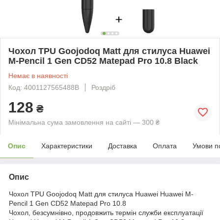
Чохол TPU Goojodoq Matt для стилуса Huawei
M-Pencil 1 Gen CD52 Matepad Pro 10.8 Black
Немає в наявності
Код: 4001127565488B
Роздріб
128
₴
Мінімальна сума замовлення на сайті — 300 ₴
Опис
Характеристики
Доставка
Оплата
Умови п
Опис
Чохол TPU Goojodoq Matt для стилуса Huawei Huawei M-
Pencil 1 Gen CD52 Matepad Pro 10.8
Чохол, безсумнівно, продовжить термін служби експлуатації