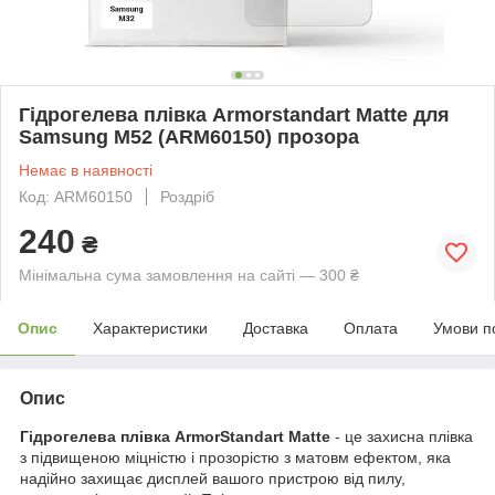
Гідрогелева плівка Armorstandart Matte для
Samsung M52 (ARM60150) прозора
Немає в наявності
Код: ARM60150
Роздріб
240
₴
Мінімальна сума замовлення на сайті — 300 ₴
Опис
Характеристики
Доставка
Оплата
Умови п
Опис
Гідрогелева плівка ArmorStandart Matte
- це захисна плівка
з підвищеною міцністю і прозорістю з матовм ефектом, яка
надійно захищає дисплей вашого пристрою від пилу,