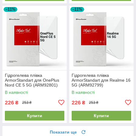
–11%
–11%
Гідрогелева плівка
Гідрогелева плівка
ArmorStandart для OnePlus
ArmorStandart для Realme 16
Nord CE 5 5G (ARM92801)
5G (ARM92799)
В наявності
В наявності
226
226
₴
₴
253 ₴
253 ₴
Купити
Купити
Показати ще