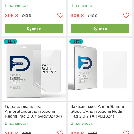
(ARM92787)
В наявності
В наявності
306
306
₴
₴
343 ₴
343 ₴
Купити
Купити
–11%
–11%
Гідрогелева плівка
Захисне скло ArmorStandart
ArmorStandart для Xiaomi
Glass.CR для Xiaomi Redmi
Redmi Pad 2 9.7 (ARM92784)
Pad 2 9.7 (ARM91824)
В наявності
В наявності
306
306
₴
₴
343 ₴
343 ₴