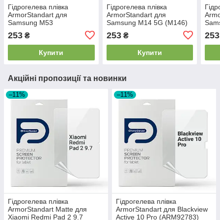
Гідрогелева плівка
Гідрогелева плівка
Гідр
ArmorStandart для
ArmorStandart для
Armo
Samsung M53
Samsung M14 5G (M146)
Sam
(ARM61807) прозора
(ARM66679) прозора
(AR
253
253
253
₴
₴
Купити
Купити
Акційні пропозиції та новинки
–11%
–11%
Гідрогелева плівка
Гідрогелева плівка
ArmorStandart Matte для
ArmorStandart для Blackview
Xiaomi Redmi Pad 2 9.7
Active 10 Pro (ARM92783)