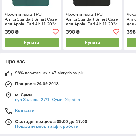
Чохол книжка TPU
Чохол книжка TPU
Чохо
ArmorStandart Smart Case
ArmorStandart Smart Case
Armo
для Apple iPad Air 11 2024
для Apple iPad Air 11 2024
для 
Pine Green (ARM78144)
Black (ARM74641)
Char
398
398
398
₴
₴
(AR
Купити
Купити
Про нас
98% позитивних з 47 відгуків за рік
Працює з 24.09.2013
м. Суми
вул.Заливна 27/1, Суми, Україна
Контакти
Сьогодні працює з 09:00 до 17:00
Показати весь графік роботи