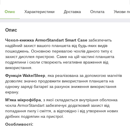
Опис
Характеристики
Доставка
Оплата
Умови п
Опис
Чохол-книжка ArmorStandart Smart Case
забезпечить
надійний захист вашого планшета від будь-яких видів
пошкоджень. Основною перевагою чохлів даного типу є
захист дисплея пристрою. Саме на цій частині планшета
подряпини і сколи створюють негативне враження від
використання.
Функція Wake/Sleep
, яка реалізована за допомогою магнітів
дозволяє значно продовжити використання планшета на
одному заряді батареї за рахунок зниження використання
екрану.
М'яка мікрофібра
, з якої складається внутрішня оболонка
чохла ArmorStandart забезпечує додатковий захист від
попадання пилу і сміття, а відповідно і від утворення нових
дрібних подряпин на пристрої.
Особливості: