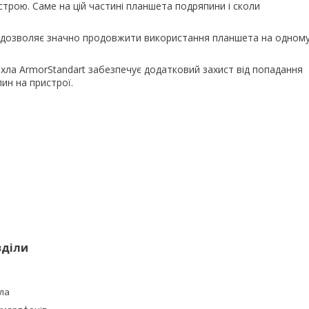
трою. Саме на цій частині планшета подряпини і сколи
ів дозволяє значно продовжити використання планшета на одном
охла ArmorStandart забезпечує додатковий захист від попадання
пин на пристрої.
зділи
ла