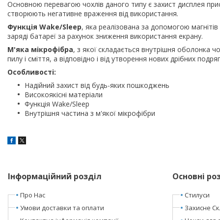
Основною перевагою чохлів даного типу є захист дисплея прис
створюють негативне враження від використання.
Функція Wake/Sleep
, яка реалізована за допомогою магніт
заряді батареї за рахунок зниження використання екрану.
М'яка мікрофібра
, з якої складається внутрішня оболонка ч
пилу і сміття, а відповідно і від утворення нових дрібних подря
Особливості:
Надійний захист від будь-яких пошкоджень
Високоякісні матеріали
Функція Wake/Sleep
Внутрішня частина з м'якої мікрофібри
Інформаційний розділ
Основні ро
Про Нас
Стилуси
Умови доставки та оплати
Захисне Ск