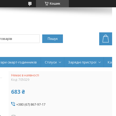
Кошик
Пошук
уари смарт-годинників
Стілуси
Зарядні пристрої
Кабе
Немає в наявності
Код:
705029
683 ₴
+380 (67) 867-97-17