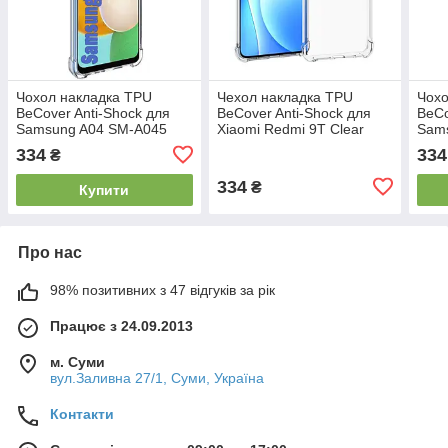
Чохол накладка TPU
Чехол накладка TPU
Чохо
BeCover Anti-Shock для
BeCover Anti-Shock для
BeCo
Samsung A04 SM-A045
Xiaomi Redmi 9T Clear
Sam
Clear (708248)
(705997)
A136
334
334
₴
(708
334
₴
Купити
Про нас
98% позитивних з 47 відгуків за рік
Працює з 24.09.2013
м. Суми
вул.Заливна 27/1, Суми, Україна
Контакти