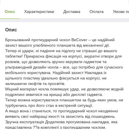
Опис
Характеристики
Доставка
Оплата
Умови п
Опис
Броньований протиударний чохол BeCover – це надійний
захист вашого улюбленого планшета від механічної дії.
Тепер ні удари, ні падіння на підлогу не страшні до вашого
таблетки! Прекрасна фіксація на корпусі, акуратні отвори для
розємів, що дозволяють зручно керувати гаджетом та
ультрамодний дизайн чохла – все, що потрібно для сучасного
мобільного користувача. Надійний захист Накладка із
щільного пластику ідеально фіксується на корпусі, не
залишаючи люфтів та просвітів.
Міцний матеріал чохла помякшує удар, не дозволяючи жодній
подряпині зявитися на кришці або дисплеї гаджета.
Тепер можна користуватися планшетом за будь-яких умов, не
турбуючись про його стан в екстреній ситуації.
А якщо вона і станеться, то протиударний чохол неодмінно
виявить свої найкращі якості та захистить від пошкоджень.
Зручна експлуатація Додаткова прогумована накладка, яка
представлена ??в комплекті з протиударним чохлом,