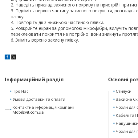
Наведіть приклад захисного покриву на пристрій і притисн
Підніміть верхню частину захисного покриття, розгладьт
плівку.
Повторіть дії з нижньою частиною плівки.
Розкрийте екран за допомогою мікрофібри, вилучіть пов
переклеювати покриття не потрібно, вони зникнуть протяг
Зніміть верхню захисну плівку.
Інформаційний розділ
Основні ро
Про Нас
Стилуси
Умови доставки та оплати
Захисне Ск
Контактна інформація компанії
Чохли для 
Mobilsvit.com.ua
Кабелі та 
Навушники 
Чохли для 