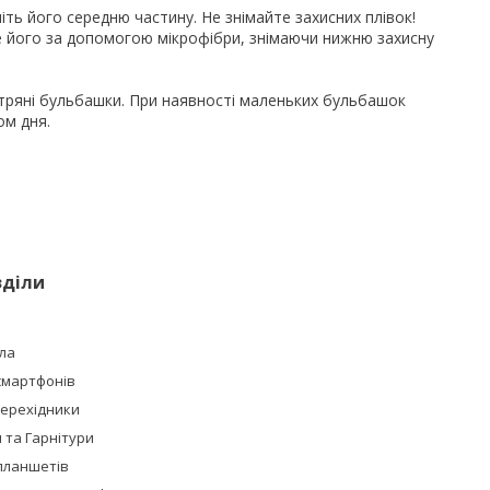
іть його середню частину. Не знімайте захисних плівок!
е його за допомогою мікрофібри, знімаючи нижню захисну
ітряні бульбашки. При наявності маленьких бульбашок
ом дня.
зділи
ла
смартфонів
Перехідники
та Гарнітури
планшетів