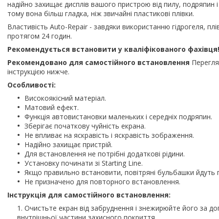
надійно захищає дисплів вашого пристрою від пилу, подряпин і
тому вона більш гладка, ніж звичайні пластикові плівки.
Властивість Auto-Repair - завдяки використанню гідрогеля, пл
протягом 24 годин.
Рекомендується встановити у кваліфікованого фахівця
Рекомендовано для самостійного встановлення
Перегля
інструкцією нижче.
Особливості:
Високоякісний матеріал.
Матовий ефект.
Функція автовистановки маленьких і середніх подряпин.
Зберігає початкову чуйність екрана.
Не впливає на яскравість і яскравість зображення.
Надійно захищає пристрій.
Для встановлення не потрібні додаткові рідини.
Установку починати зі Starting Line.
Якщо правильно встановити, повітряні бульбашки йдуть 
Не призначено для повторного встановлення.
Інструкція для самостійного встановлення:
Очистьте екран від забруднення і знежирюйте його за до
внутрішньої частини захисного покриття.