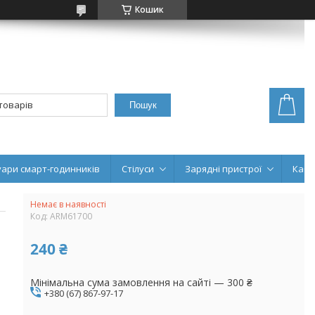
Кошик
Пошук
уари смарт-годинників
Стілуси
Зарядні пристрої
Кабе
Немає в наявності
Код:
ARM61700
240 ₴
Мінімальна сума замовлення на сайті — 300 ₴
+380 (67) 867-97-17