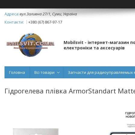
вул.Заливна 27/1, Суми, Україна
+380 (67) 867-97-17
Mobilsvit - інтернет-магазин 
електроніки та аксесуарів
Головна
Всі товари
Запчасти для радиоуправляемых 
Гідрогелева плівка ArmorStandart Matt