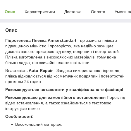
Опис
Характеристики
Доставка
Оплата
Умови п
Опис
Гідрогелева Пленка Armorstandart
- це захисна плівка з
підвищеною міцністю і прозорістю, яка надійно захищає
дисплів вашого пристрою від пилу, подряпин і потертостей.
Плівка виготовлена з високоякісних матеріалів, тому вона
більш гладка, ніж звичайні пластикові плівки.
Властивість
Auto-Repair
- Завдяки використанню гідрогеля,
плівка відновлюється від косметичних подряпин і потертостей
протягом 24 годин.
Рекомендується встановити у кваліфікованого фахівця!
Рекомендовано для самостійного встановлення
Перегляд
відео встановлення, а також ознайомиться з текстовою
інструкцією нижче.
Особливості:
Високоякісний матеріал.