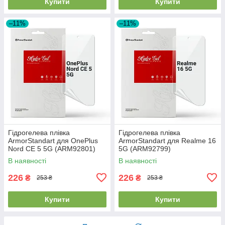
Купити
Купити
–11%
–11%
Гідрогелева плівка
Гідрогелева плівка
ArmorStandart для OnePlus
ArmorStandart для Realme 16
Nord CE 5 5G (ARM92801)
5G (ARM92799)
В наявності
В наявності
226
226
₴
₴
253 ₴
253 ₴
Купити
Купити