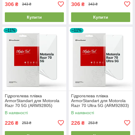
306
306
₴
₴
343 ₴
343 ₴
Купити
Купити
–11%
–11%
Гідрогелева плівка
Гідрогелева плівка
ArmorStandart для Motorola
ArmorStandart для Motorola
Razr 70 5G (ARM92805)
Razr 70 Ultra 5G (ARM92803)
В наявності
В наявності
226
226
₴
₴
253 ₴
253 ₴