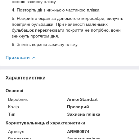
нижню захисну плівку.
Повторіть дії з нижньою частиною плівки.
Розкрийте екран за допомогою мікрофібри, вилучіть
повітряні бульбашки. При наявності маленьких
бульбашок переклеювати покриття не потрібно, вони
зникнуть протягом дня.
Зніміть верхню захисну плівку.
Приховати
Характеристики
Основні
Виробник
ArmorStandart
Колір
Прозорий
Тип
Захисна плівка
Користувальницькі характеристики
Артикул
ARM60974
Вид товару
Захисна плівка