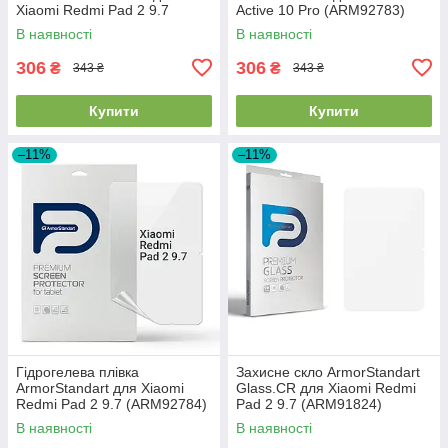
Xiaomi Redmi Pad 2 9.7
Active 10 Pro (ARM92783)
(ARM92787)
В наявності
В наявності
306
306
₴
₴
343 ₴
343 ₴
Купити
Купити
–11%
–11%
Гідрогелева плівка
Захисне скло ArmorStandart
ArmorStandart для Xiaomi
Glass.CR для Xiaomi Redmi
Redmi Pad 2 9.7 (ARM92784)
Pad 2 9.7 (ARM91824)
В наявності
В наявності