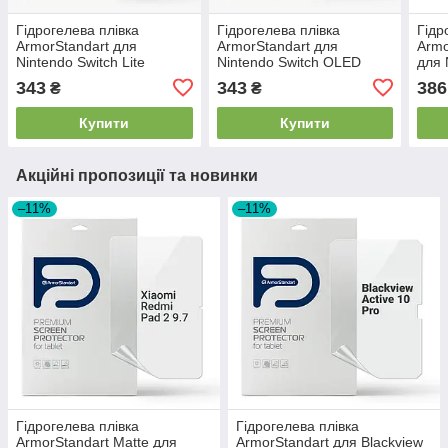
Гідрогелева плівка
Гідрогелева плівка
Гідр
ArmorStandart для
ArmorStandart для
Armo
Nintendo Switch Lite
Nintendo Switch OLED
для 
(ARM75877)
(ARM75878)
(AR
343
343
386
₴
₴
Купити
Купити
Акційні пропозиції та новинки
–11%
–11%
Гідрогелева плівка
Гідрогелева плівка
ArmorStandart Matte для
ArmorStandart для Blackview