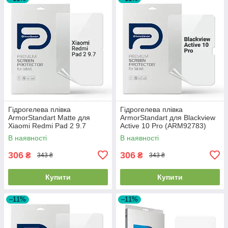
Гідрогелева плівка
Гідрогелева плівка
ArmorStandart Matte для
ArmorStandart для Blackview
Xiaomi Redmi Pad 2 9.7
Active 10 Pro (ARM92783)
(ARM92787)
В наявності
В наявності
306
306
₴
₴
343 ₴
343 ₴
Купити
Купити
–11%
–11%