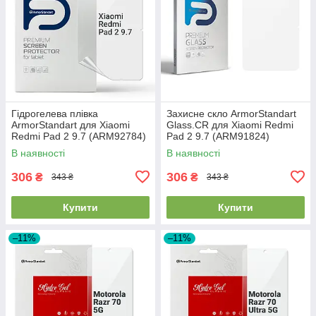
Гідрогелева плівка
Захисне скло ArmorStandart
ArmorStandart для Xiaomi
Glass.CR для Xiaomi Redmi
Redmi Pad 2 9.7 (ARM92784)
Pad 2 9.7 (ARM91824)
В наявності
В наявності
306
306
₴
₴
343 ₴
343 ₴
Купити
Купити
–11%
–11%