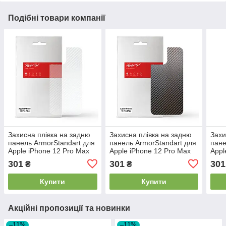
Подібні товари компанії
Захисна плівка на задню
Захисна плівка на задню
Захи
панель ArmorStandart для
панель ArmorStandart для
пане
Apple iPhone 12 Pro Max
Apple iPhone 12 Pro Max
Appl
Carbone прозора (ARM6
Carbone (ARM61061)
Carb
301
301
301
₴
₴
(AR
Купити
Купити
Акційні пропозиції та новинки
–11%
–11%