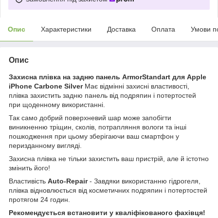
Опис
Характеристики
Доставка
Оплата
Умови п
Опис
Захисна плівка на задню панель ArmorStandart для Apple
iPhone Carbone Silver
Має відмінні захисні властивості,
плівка захистить задню панель від подряпин і потертостей
при щоденному використанні.
Так само добрий поверхневий шар може запобігти
виникненню тріщин, сколів, потрапляння вологи та інші
пошкодження при цьому зберігаючи ваш смартфон у
перизданному вигляді.
Захисна плівка не тільки захистить ваш пристрій, але й істотно
змінить його!
Властивість
Auto-Repair
- Завдяки використанню гідрогеля,
плівка відновлюється від косметичних подряпин і потертостей
протягом 24 годин.
Рекомендується встановити у кваліфікованого фахівця!