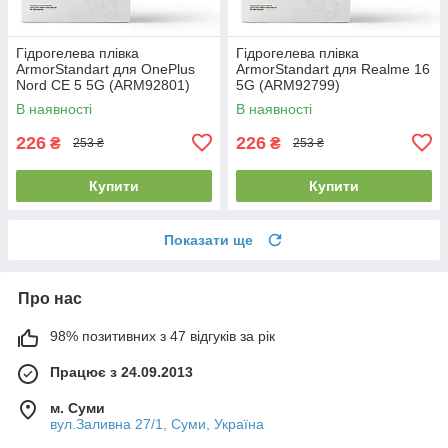
Гідрогелева плівка
Гідрогелева плівка
ArmorStandart для OnePlus
ArmorStandart для Realme 16
Nord CE 5 5G (ARM92801)
5G (ARM92799)
В наявності
В наявності
226
226
₴
₴
253 ₴
253 ₴
Купити
Купити
Показати ще
Про нас
98% позитивних з 47 відгуків за рік
Працює з 24.09.2013
м. Суми
вул.Заливна 27/1, Суми, Україна