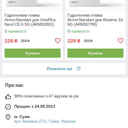
Гідрогелева плівка
Гідрогелева плівка
ArmorStandart для OnePlus
ArmorStandart для Realme 16
Nord CE 5 5G (ARM92801)
5G (ARM92799)
В наявності
В наявності
226
226
₴
₴
253 ₴
253 ₴
Купити
Купити
Показати ще
Про нас
98% позитивних з 47 відгуків за рік
Працює з 24.09.2013
м. Суми
вул.Заливна 27/1, Суми, Україна