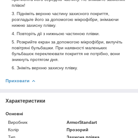
плівок!
Підніміть верхню частину захисного покриття,
розгладьте його за допомогою мікрофібри, знімаючи
нижню захисну плівку.
Повторіть дії з нижньою частиною плівки.
Розкрийте екран за допомогою мікрофібри, вилучіть
повітряні бульбашки. При наявності маленьких
бульбашок переклеювати покриття не потрібно, вони
зникнуть протягом дня.
Зніміть верхню захисну плівку.
Приховати
Характеристики
Основні
Виробник
ArmorStandart
Колір
Прозорий
Тип
Захисна плівка