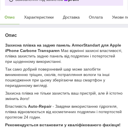
Опис
Характеристики
Доставка
Оплата
Умови п
Опис
Захисна плівка на задню панель ArmorStandart для Apple
iPhone Carbone Transparen
Має відмінні захисні властивості,
плівка захистить задню панель від подряпин і потертостей
при щоденному використанні.
Так само добрий поверхневий шар може запобігти
виникненню тріщин, сколів, потрапляння вологи та інші
пошкодження при цьому зберігаючи ваш смартфон у
перизданному вигляді.
Захисна плівка не тільки захистить ваш пристрій, але й істотно
змінить його!
Властивість
Auto-Repair
- Завдяки використанню гідрогеля,
плівка відновлюється від косметичних подряпин і потертостей
протягом 24 годин.
Рекомендується встановити у кваліфікованого фахівця!