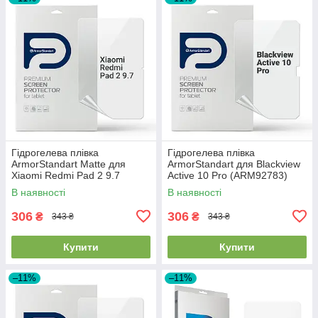
Гідрогелева плівка
Гідрогелева плівка
ArmorStandart Matte для
ArmorStandart для Blackview
Xiaomi Redmi Pad 2 9.7
Active 10 Pro (ARM92783)
(ARM92787)
В наявності
В наявності
306
306
₴
₴
343 ₴
343 ₴
Купити
Купити
–11%
–11%