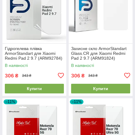
Гідрогелева плівка
Захисне скло ArmorStandart
ArmorStandart для Xiaomi
Glass.CR для Xiaomi Redmi
Redmi Pad 2 9.7 (ARM92784)
Pad 2 9.7 (ARM91824)
В наявності
В наявності
306
306
₴
₴
343 ₴
343 ₴
Купити
Купити
–11%
–11%