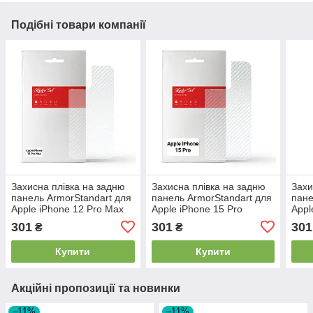
Подібні товари компанії
Захисна плівка на задню
Захисна плівка на задню
Захи
панель ArmorStandart для
панель ArmorStandart для
пане
Apple iPhone 12 Pro Max
Apple iPhone 15 Pro
Appl
Carbone прозора (ARM6
Carbone прозора
про
301
301
301
₴
₴
(ARM71906)
Купити
Купити
Акційні пропозиції та новинки
–11%
–11%