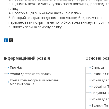
Підніміть верхню частину захисного покриття, розгладьт
плівку.
Повторіть дії з нижньою частиною плівки.
Розкрийте екран за допомогою мікрофібри, вилучіть пов
переклеювати покриття не потрібно, вони зникнуть протяг
Зніміть верхню захисну плівку.
Інформаційний розділ
Основні ро
Про Нас
Стилуси
Умови доставки та оплати
Захисне Ск
Контактна інформація компанії
Чохли для 
Mobilsvit.com.ua
Кабелі та 
Навушники 
Чохли для 
Захисні Пл