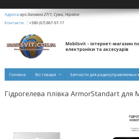
вул.Заливна 27/1, Суми, Україна
+380 (67) 867-97-17
Mobilsvit - інтернет-магазин 
електроніки та аксесуарів
Головна
Всі товари
Запчасти для радиоуправляемых 
Гідрогелева плівка ArmorStandart для 