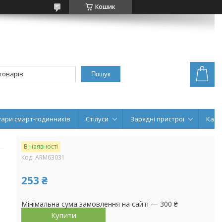
Кошик
Пошук
уари смарт-годинників
Стілуси
Зарядні пристрої
Кабе
В наявності
Код:
ARM63031
253 ₴
Мінімальна сума замовлення на сайті — 300 ₴
Купити