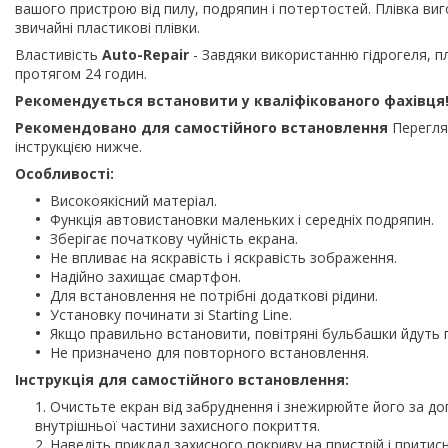
вашого пристрою від пилу, подряпин і потертостей. Плівка виг
звичайні пластикові плівки.
Властивість
Auto-Repair
- Завдяки використанню гідрогеля, п
протягом 24 годин.
Рекомендується встановити у кваліфікованого фахівця
Рекомендовано для самостійного встановлення
Перегля
інструкцією нижче.
Особливості:
Високоякісний матеріал.
Функція автовистановки маленьких і середніх подряпин.
Зберігає початкову чуйність екрана.
Не впливає на яскравість і яскравість зображення.
Надійно захищає смартфон.
Для встановлення не потрібні додаткові рідини.
Установку починати зі Starting Line.
Якщо правильно встановити, повітряні бульбашки йдуть 
Не призначено для повторного встановлення.
Інструкція для самостійного встановлення:
Очистьте екран від забруднення і знежирюйте його за до
внутрішньої частини захисного покриття.
Наведіть приклад захисного покриву на пристрій і притисн