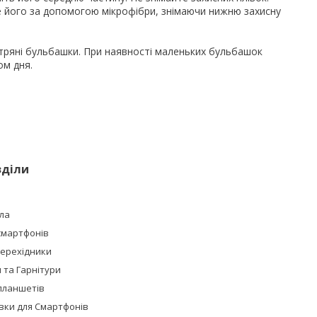
е його за допомогою мікрофібри, знімаючи нижню захисну
ітряні бульбашки. При наявності маленьких бульбашок
ом дня.
зділи
ла
смартфонів
Перехідники
та Гарнітури
планшетів
івки для Смартфонів