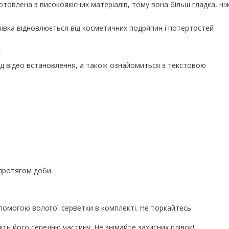
отовлена з високоякісних матеріалів, тому вона більш гладка, ні
лівка відновлюється від косметичних подряпин і потертостей
!
д відео встановлення, а також ознайомиться з текстовою
протягом доби.
помогою вологої серветки в комплекті. Не торкайтесь
іть його середню частину. Не знімайте захисних плівок!