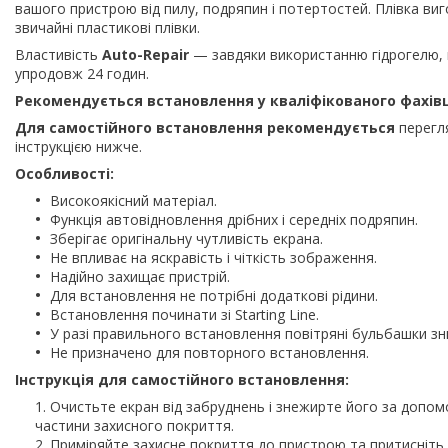
вашого пристрою від пилу, подряпин і потертостей. Плівка виг
звичайні пластикові плівки.
Властивість
Auto-Repair
— завдяки використанню гідрогелю, 
упродовж 24 годин.
Рекомендується встановлення у кваліфікованого фахів
Для самостійного встановлення рекомендується
перегля
інструкцією нижче.
Особливості:
Високоякісний матеріал.
Функція автовідновлення дрібних і середніх подряпин.
Зберігає оригінальну чутливість екрана.
Не впливає на яскравість і чіткість зображення.
Надійно захищає пристрій.
Для встановлення не потрібні додаткові рідини.
Встановлення починати зі Starting Line.
У разі правильного встановлення повітряні бульбашки з
Не призначено для повторного встановлення.
Інструкція для самостійного встановлення:
Очистьте екран від забруднень і знежирте його за допом
частини захисного покриття.
Приміряйте захисне покриття до пристрою та притисніть й