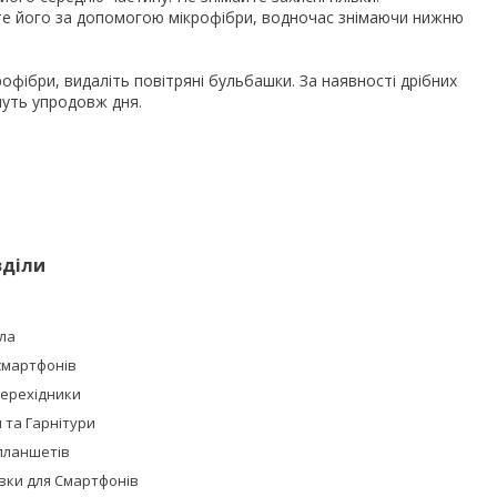
йте його за допомогою мікрофібри, водночас знімаючи нижню
фібри, видаліть повітряні бульбашки. За наявності дрібних
нуть упродовж дня.
зділи
ла
смартфонів
Перехідники
та Гарнітури
планшетів
івки для Смартфонів