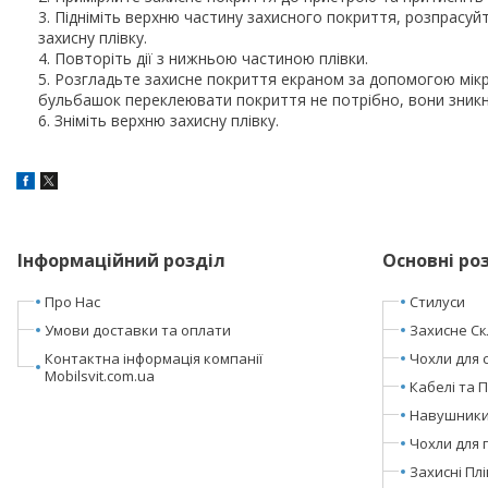
Підніміть верхню частину захисного покриття, розпрасу
захисну плівку.
Повторіть дії з нижньою частиною плівки.
Розгладьте захисне покриття екраном за допомогою мікро
бульбашок переклеювати покриття не потрібно, вони зник
Зніміть верхню захисну плівку.
Інформаційний розділ
Основні ро
Про Нас
Стилуси
Умови доставки та оплати
Захисне Ск
Контактна інформація компанії
Чохли для 
Mobilsvit.com.ua
Кабелі та 
Навушники 
Чохли для 
Захисні Пл