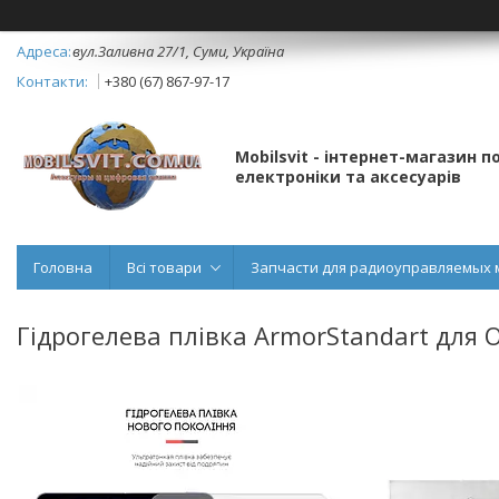
вул.Заливна 27/1, Суми, Україна
+380 (67) 867-97-17
Mobilsvit - інтернет-магазин 
електроніки та аксесуарів
Головна
Всі товари
Запчасти для радиоуправляемых 
Гідрогелева плівка ArmorStandart для