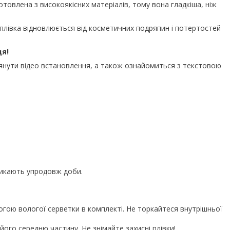
отовлена з високоякісних матеріалів, тому вона гладкіша, ніж
плівка відновлюється від косметичних подряпин і потертостей
ця!
нути відео встановлення, а також ознайомиться з текстовою
никають упродовж доби.
огою вологої серветки в комплекті. Не торкайтеся внутрішньої
ого середню частину. Не знімайте захисні плівки!