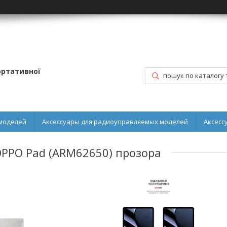
портативної
моделей
Аксессуары для радиоуправляемых моделей
Аксесс
 OPPO Pad (ARM62650) прозора