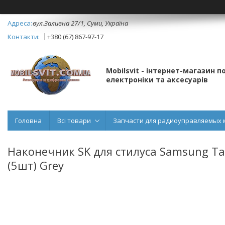
вул.Заливна 27/1, Суми, Україна
+380 (67) 867-97-17
Mobilsvit - інтернет-магазин 
електроніки та аксесуарів
Головна
Всі товари
Запчасти для радиоуправляемых 
Наконечник SK для стилуса Samsung Tab
(5шт) Grey