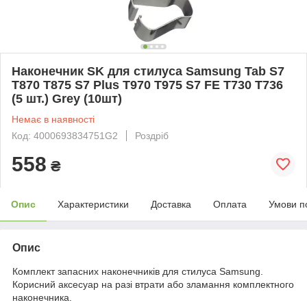
Наконечник SK для стилуса Samsung Tab S7
T870 T875 S7 Plus T970 T975 S7 FE T730 T736
(5 шт.) Grey (10шт)
Немає в наявності
Код: 4000693834751G2
Роздріб
558
₴
Опис
Характеристики
Доставка
Оплата
Умови п
Опис
Комплект запасних наконечників для стилуса Samsung.
Корисний аксесуар на разі втрати або зламання комплектного
наконечника.