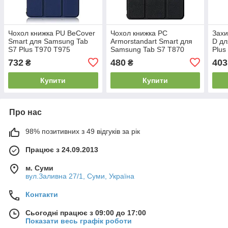
Чохол книжка PU BeCover
Чохол книжка PC
Захи
Smart для Samsung Tab
Armorstandart Smart для
D дл
S7 Plus T970 T975
Samsung Tab S7 T870
Plus
Deep/Blue (705226)
T875 Black (ARM58636)
(705
732
480
403
₴
₴
Купити
Купити
Про нас
98% позитивних з 49 відгуків за рік
Працює з 24.09.2013
м. Суми
вул.Заливна 27/1, Суми, Україна
Контакти
Сьогодні працює з 09:00 до 17:00
Показати весь графік роботи