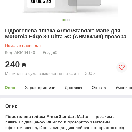
Гідрогелева плівка ArmorStandart Matte для
Motorola Edge 30 Ultra 5G (ARM64149) прозора
Немає в наявності
Код: ARM64149
Роздріб
240
₴
Мінімальна сума замовлення на сайті — 300 ₴
Опис
Характеристики
Доставка
Оплата
Умови п
Опис
Гідрогелева плівка ArmorStandart Matte
— це захисна
плівка з підвищеною міцністю й прозорістю з матовим
ефектом, яка надійно захищає дисплей вашого пристрою від