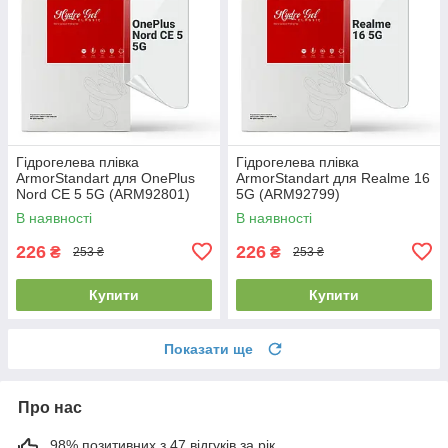
Гідрогелева плівка
Гідрогелева плівка
ArmorStandart для OnePlus
ArmorStandart для Realme 16
Nord CE 5 5G (ARM92801)
5G (ARM92799)
В наявності
В наявності
226
226
₴
₴
253 ₴
253 ₴
Купити
Купити
Показати ще
Про нас
98% позитивних з 47 відгуків за рік