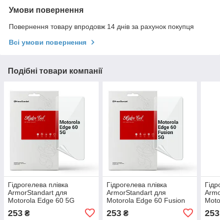
Умови повернення
Повернення товару впродовж 14 днів за рахунок покупця
Всі умови повернення
Подібні товари компанії
Гідрогелева плівка
Гідрогелева плівка
Гідр
ArmorStandart для
ArmorStandart для
Armo
Motorola Edge 60 5G
Motorola Edge 60 Fusion
Moto
(ARM85894)
5G (ARM85395)
(AR
253
253
253
₴
₴