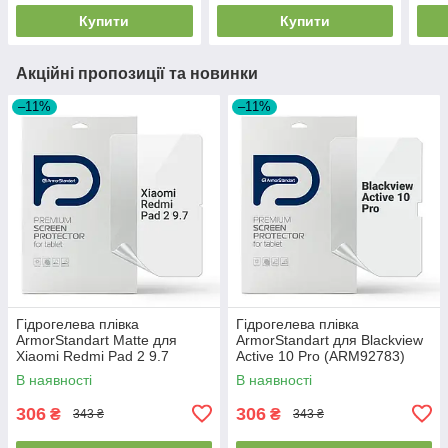
Купити
Купити
Акційні пропозиції та новинки
–11%
–11%
Гідрогелева плівка
Гідрогелева плівка
ArmorStandart Matte для
ArmorStandart для Blackview
Xiaomi Redmi Pad 2 9.7
Active 10 Pro (ARM92783)
(ARM92787)
В наявності
В наявності
306
306
₴
₴
343 ₴
343 ₴