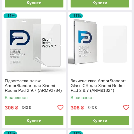
Купити
Купити
–11%
–11%
Гідрогелева плівка
Захисне скло ArmorStandart
ArmorStandart для Xiaomi
Glass.CR для Xiaomi Redmi
Redmi Pad 2 9.7 (ARM92784)
Pad 2 9.7 (ARM91824)
В наявності
В наявності
306
306
₴
₴
343 ₴
343 ₴
Купити
Купити
–11%
–11%