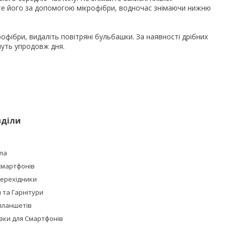
йте його за допомогою мікрофібри, водночас знімаючи нижню
фібри, видаліть повітряні бульбашки. За наявності дрібних
нуть упродовж дня.
зділи
ла
смартфонів
Перехідники
та Гарнітури
планшетів
івки для Смартфонів