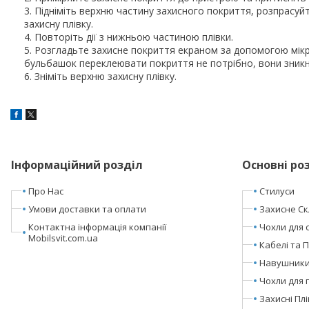
Підніміть верхню частину захисного покриття, розпрасу
захисну плівку.
Повторіть дії з нижньою частиною плівки.
Розгладьте захисне покриття екраном за допомогою мікро
бульбашок переклеювати покриття не потрібно, вони зник
Зніміть верхню захисну плівку.
Інформаційний розділ
Основні ро
Про Нас
Стилуси
Умови доставки та оплати
Захисне Ск
Контактна інформація компанії
Чохли для 
Mobilsvit.com.ua
Кабелі та 
Навушники 
Чохли для 
Захисні Пл