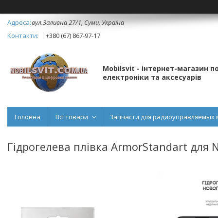
вул.Заливна 27/1, Суми, Україна
+380 (67) 867-97-17
Mobilsvit - інтернет-магазин 
електроніки та аксесуарів
Головна
Всі товари
Запчасти для радиоуправляемых 
Гідрогелева плівка ArmorStandart для 