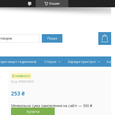
Кошик
Пошук
уари смарт-годинників
Стілуси
Зарядні пристрої
Кабе
В наявності
Код:
ARM64929
253 ₴
Мінімальна сума замовлення на сайті — 300 ₴
Купити