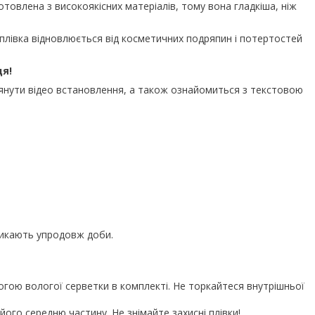
отовлена з високоякісних матеріалів, тому вона гладкіша, ніж
плівка відновлюється від косметичних подряпин і потертостей
ця!
нути відео встановлення, а також ознайомиться з текстовою
никають упродовж доби.
огою вологої серветки в комплекті. Не торкайтеся внутрішньої
ого середню частину. Не знімайте захисні плівки!