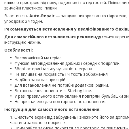
вашого пристрою від пилу, подряпин і потертостей. Плівка виг
звичайні пластикові плівки.
Властивість
Auto-Repair
— завдяки використанню гідрогелю, 
упродовж 24 годин.
Рекомендується встановлення у кваліфікованого фахів
Для самостійного встановлення рекомендується
перегля
інструкцією нижче.
Особливості:
Високоякісний матеріал.
Функція автовідновлення дрібних і середніх подряпин.
Зберігає оригінальну чутливість екрана.
Не впливає на яскравість і чіткість зображення.
Надійно захищає пристрій.
Для встановлення не потрібні додаткові рідини.
Встановлення починати зі Starting Line.
У разі правильного встановлення повітряні бульбашки з
Не призначено для повторного встановлення.
Інструкція для самостійного встановлення:
Очистьте екран від забруднень і знежирте його за допом
частини захисного покриття.
Приміряйте захисне покриття до пристрою та притисніть й