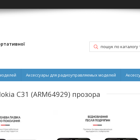
портативної
моделей
Аксессуары для радиоуправляемых моделей
Аксесс
Nokia C31 (ARM64929) прозора