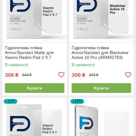
Гідрогелева плівка
Гідрогелева плівка
ArmorStandart Matte для
ArmorStandart для Blackview
Xiaomi Redmi Pad 2 9.7
Active 10 Pro (ARM92783)
(ARM92787)
В наявності
В наявності
306
306
₴
₴
343 ₴
343 ₴
Купити
Купити
–11%
–11%