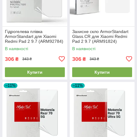
Гідрогелева плівка
Захисне скло ArmorStandart
ArmorStandart для Xiaomi
Glass.CR для Xiaomi Redmi
Redmi Pad 2 9.7 (ARM92784)
Pad 2 9.7 (ARM91824)
В наявності
В наявності
306
306
₴
₴
343 ₴
343 ₴
Купити
Купити
–11%
–11%