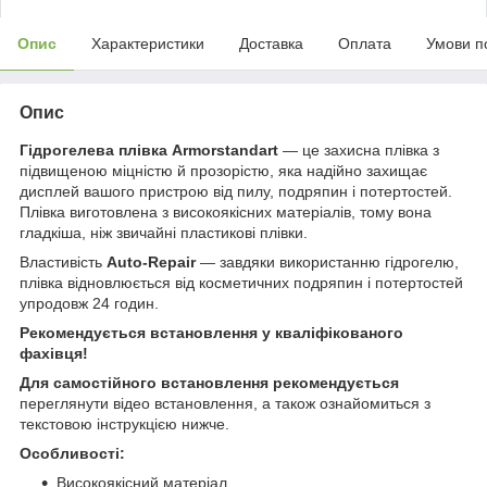
Опис
Характеристики
Доставка
Оплата
Умови п
Опис
Гідрогелева плівка Armorstandart
— це захисна плівка з
підвищеною міцністю й прозорістю, яка надійно захищає
дисплей вашого пристрою від пилу, подряпин і потертостей.
Плівка виготовлена з високоякісних матеріалів, тому вона
гладкіша, ніж звичайні пластикові плівки.
Властивість
Auto-Repair
— завдяки використанню гідрогелю,
плівка відновлюється від косметичних подряпин і потертостей
упродовж 24 годин.
Рекомендується встановлення у кваліфікованого
фахівця!
Для самостійного встановлення рекомендується
переглянути відео встановлення, а також ознайомиться з
текстовою інструкцією нижче.
Особливості:
Високоякісний матеріал.