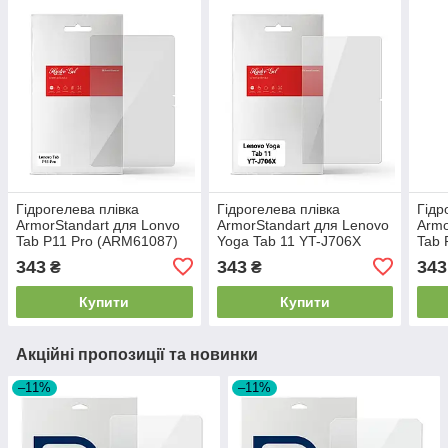
Гідрогелева плівка
Гідрогелева плівка
Гідр
ArmorStandart для Lonvo
ArmorStandart для Lenovo
Armo
Tab P11 Pro (ARM61087)
Yoga Tab 11 YT-J706X
Tab 
прозора
(ARM65356) прозора
(AR
343
343
343
₴
₴
Купити
Купити
Акційні пропозиції та новинки
–11%
–11%