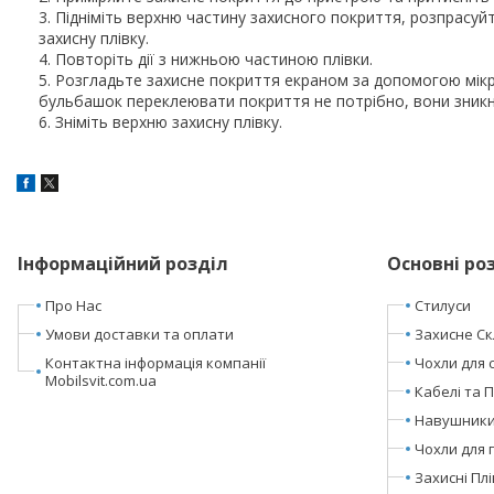
Підніміть верхню частину захисного покриття, розпрасу
захисну плівку.
Повторіть дії з нижньою частиною плівки.
Розгладьте захисне покриття екраном за допомогою мікро
бульбашок переклеювати покриття не потрібно, вони зник
Зніміть верхню захисну плівку.
Інформаційний розділ
Основні ро
Про Нас
Стилуси
Умови доставки та оплати
Захисне Ск
Контактна інформація компанії
Чохли для 
Mobilsvit.com.ua
Кабелі та 
Навушники 
Чохли для 
Захисні Пл