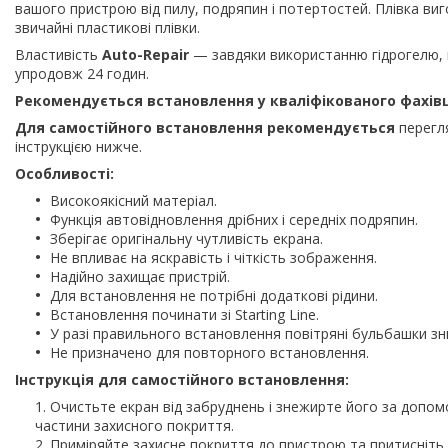
вашого пристрою від пилу, подряпин і потертостей. Плівка виг
звичайні пластикові плівки.
Властивість
Auto-Repair
— завдяки використанню гідрогелю, 
упродовж 24 годин.
Рекомендується встановлення у кваліфікованого фахів
Для самостійного встановлення рекомендується
перегля
інструкцією нижче.
Особливості:
Високоякісний матеріал.
Функція автовідновлення дрібних і середніх подряпин.
Зберігає оригінальну чутливість екрана.
Не впливає на яскравість і чіткість зображення.
Надійно захищає пристрій.
Для встановлення не потрібні додаткові рідини.
Встановлення починати зі Starting Line.
У разі правильного встановлення повітряні бульбашки з
Не призначено для повторного встановлення.
Інструкція для самостійного встановлення:
Очистьте екран від забруднень і знежирте його за допом
частини захисного покриття.
Приміряйте захисне покриття до пристрою та притисніть й