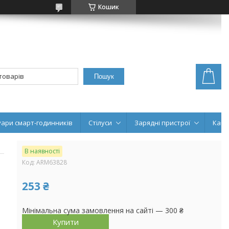
Кошик
Пошук
уари смарт-годинників
Стілуси
Зарядні пристрої
Кабе
В наявності
Код:
ARM63828
253 ₴
Мінімальна сума замовлення на сайті — 300 ₴
Купити