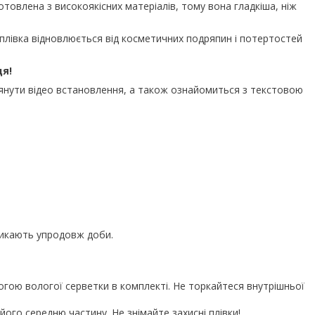
отовлена з високоякісних матеріалів, тому вона гладкіша, ніж
плівка відновлюється від косметичних подряпин і потертостей
ця!
нути відео встановлення, а також ознайомиться з текстовою
никають упродовж доби.
огою вологої серветки в комплекті. Не торкайтеся внутрішньої
ого середню частину. Не знімайте захисні плівки!