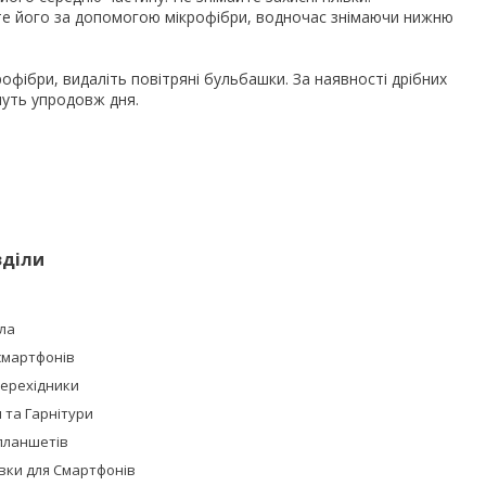
йте його за допомогою мікрофібри, водночас знімаючи нижню
фібри, видаліть повітряні бульбашки. За наявності дрібних
нуть упродовж дня.
зділи
ла
смартфонів
Перехідники
та Гарнітури
планшетів
івки для Смартфонів