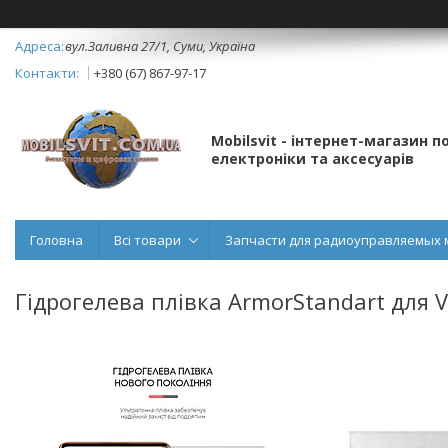
вул.Заливна 27/1, Суми, Україна
+380 (67) 867-97-17
Mobilsvit - інтернет-магазин 
електроніки та аксесуарів
Головна
Всі товари
Запчасти для радиоуправляемых 
Гідрогелева плівка ArmorStandart для 