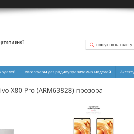
портативної
моделей
Аксессуары для радиоуправляемых моделей
Аксесс
Vivo X80 Pro (ARM63828) прозора