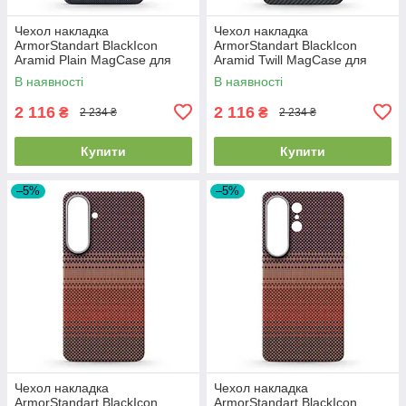
Чехол накладка
Чехол накладка
ArmorStandart BlackIcon
ArmorStandart BlackIcon
Aramid Plain MagCase для
Aramid Twill MagCase для
Samsung S26 Plus Black
Samsung S26 Plus Black
В наявності
В наявності
(ARM90165)
(ARM90146)
2 116
2 116
₴
₴
2 234 ₴
2 234 ₴
Купити
Купити
–5%
–5%
Чехол накладка
Чехол накладка
ArmorStandart BlackIcon
ArmorStandart BlackIcon