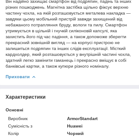
Він надійно захищає смартфон від подряпин, падінь та інших
різних пошкоджень. Магнітна застібка щільно фіксує верхню
частину чохла, на якій розташовується металева накладка —
завдяки цьому мобільний пристрій завжди захищений від
небажаного потрапляння бруду, вологи та пилу. Смартфон
утримується в щільній і гнучкій силіконовій капсулі, яка
захистить його під час падіння, а також допоможе зберегти
прекрасний зовнішній вигляд — на корпусі пристрою не
залишиться подряпин та інших слідів експлуатації. Місткий
кардхолдер, який розташовується у внутрішній частині чохла,
здатний легко замінити гаманець і прекрасно вміщує в собі
банківські картки, а також купюри різного номіналу.
Приховати
Характеристики
Основні
Виробник
ArmorStandart
Сумісність з
Huawei
Колір
Чорний