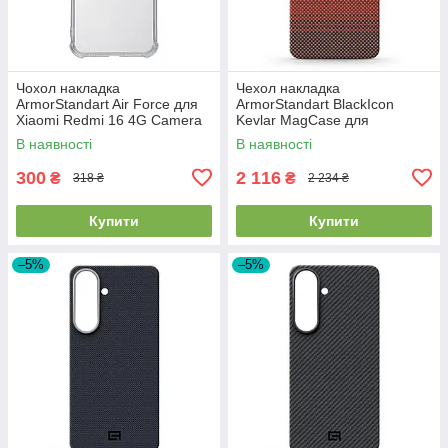
Чохол накладка
Чехол накладка
ArmorStandart Air Force для
ArmorStandart BlackIcon
Xiaomi Redmi 16 4G Camera
Kevlar MagCase для
cover Clear (ARM90951)
Samsung S26 Sunset
В наявності
В наявності
(ARM90156)
300
2 116
₴
₴
318 ₴
2 234 ₴
Купити
Купити
–5%
–5%