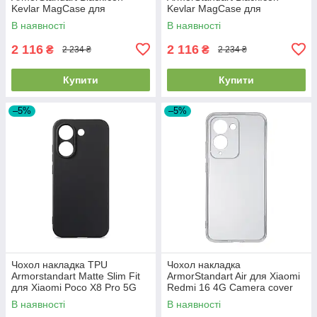
Kevlar MagCase для
Kevlar MagCase для
Samsung S26 Plus Sunset
Samsung S26 Ultra Sunset
В наявності
В наявності
(ARM90157)
(ARM90158)
2 116
2 116
₴
₴
2 234 ₴
2 234 ₴
Купити
Купити
–5%
–5%
Чохол накладка TPU
Чохол накладка
Armorstandart Matte Slim Fit
ArmorStandart Air для Xiaomi
для Xiaomi Poco X8 Pro 5G
Redmi 16 4G Camera cover
Camera cover Black
Clear (ARM90955)
В наявності
В наявності
(ARM90712)