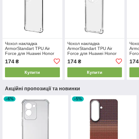
Чохол накладка
Чохол накладка
Чохо
ArmorStandart TPU Air
ArmorStandart TPU Air
Armo
Force для Huawei Honor
Force для Huawei Honor
Forc
90 Camera cover прозора
Magic 5 Lite Camera cover
X6 C
174
174
174
₴
₴
(ARM69490)
прозора (ARM69491)
(AR
Купити
Купити
Акційні пропозиції та новинки
–6%
–5%