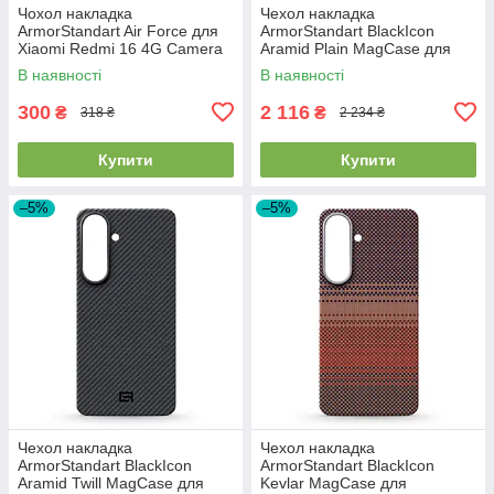
Чохол накладка
Чехол накладка
ArmorStandart Air Force для
ArmorStandart BlackIcon
Xiaomi Redmi 16 4G Camera
Aramid Plain MagCase для
cover Clear (ARM90951)
Samsung S26 Plus Black
В наявності
В наявності
(ARM90165)
300
2 116
₴
₴
318 ₴
2 234 ₴
Купити
Купити
–5%
–5%
Чехол накладка
Чехол накладка
ArmorStandart BlackIcon
ArmorStandart BlackIcon
Aramid Twill MagCase для
Kevlar MagCase для