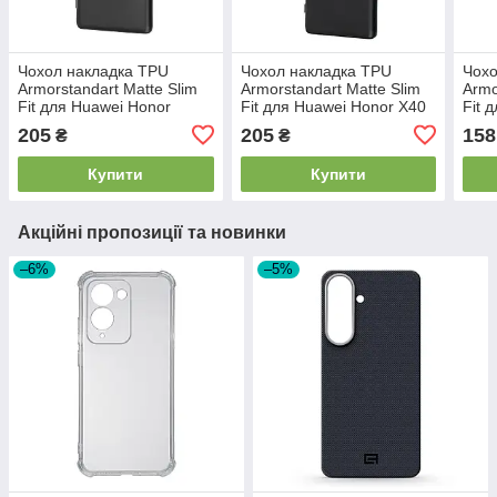
Чохол накладка TPU
Чохол накладка TPU
Чохо
Armorstandart Matte Slim
Armorstandart Matte Slim
Armo
Fit для Huawei Honor
Fit для Huawei Honor X40
Fit 
Magic 5 Lite Black
Camera cover Black
(A03
205
205
158
₴
₴
(ARM69394)
(ARM69395)
Купити
Купити
Акційні пропозиції та новинки
–6%
–5%