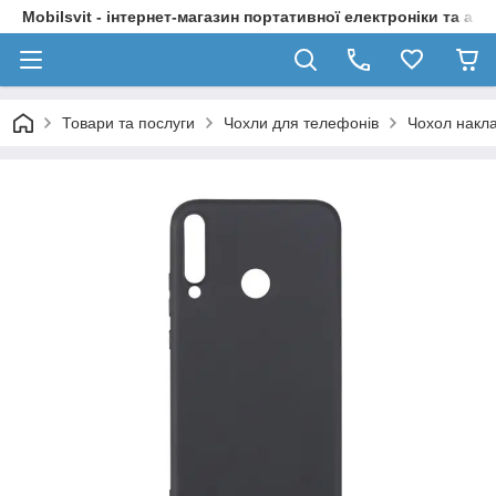
Mobilsvit - інтернет-магазин портативної електроніки та акс
Товари та послуги
Чохли для телефонів
Чохол накла