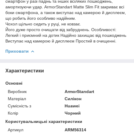
смартфон у разі падінь та інших всіляких пошкоджень,
амортизуючи удар. ArmorStandart Matte Slim Fit закриває всі
боки смартфона, а також виступає над камерою й дисплеєм,
що робить його особливо надійним.
Чохол щільно сидить у руці, не ковзає.
Його дуже просто очищати від забруднень. Особливості:
Легкий і приємний на дотик Надійно захищає від пошкоджень
Виступає над камерою й дисплеєм Простий в очищенні.
Приховати
Характеристики
Основні
Виробник
ArmorStandart
Матеріал
Силікон
Сумісність з
Huawei
Колір
Чорний
Користувальницькі характеристики
Артикул
ARM56314