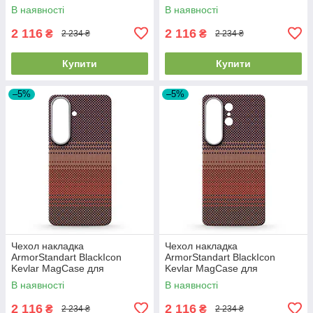
Samsung S26 Plus Black
Samsung S26 Plus Sunset
В наявності
В наявності
(ARM90146)
(ARM90157)
2 116
2 116
₴
₴
2 234 ₴
2 234 ₴
Купити
Купити
–5%
–5%
Чехол накладка
Чехол накладка
ArmorStandart BlackIcon
ArmorStandart BlackIcon
Kevlar MagCase для
Kevlar MagCase для
Samsung S26 Sunset
Samsung S26 Ultra Sunset
В наявності
В наявності
(ARM90156)
(ARM90158)
2 116
2 116
₴
₴
2 234 ₴
2 234 ₴