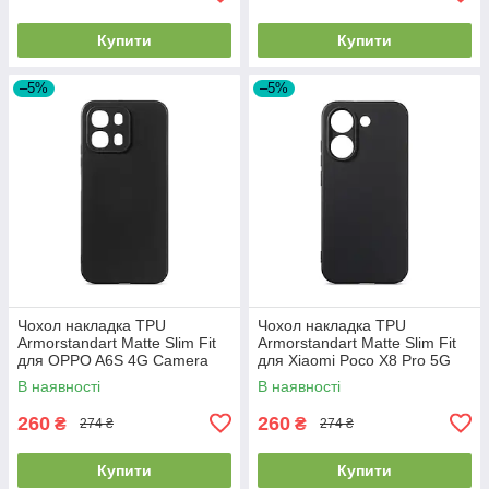
Купити
Купити
–5%
–5%
Чохол накладка TPU
Чохол накладка TPU
Armorstandart Matte Slim Fit
Armorstandart Matte Slim Fit
для OPPO A6S 4G Camera
для Xiaomi Poco X8 Pro 5G
cover Black (ARM90347)
Camera cover Black
В наявності
В наявності
(ARM90712)
260
260
₴
₴
274 ₴
274 ₴
Купити
Купити