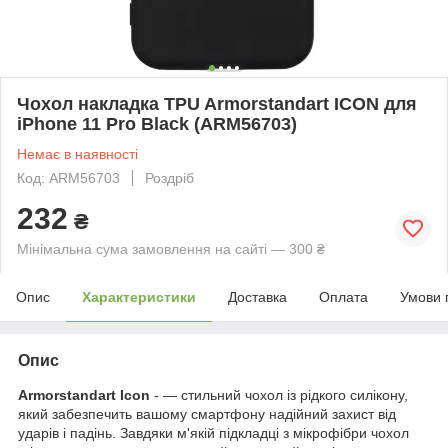
Чохол накладка TPU Armorstandart ICON для
iPhone 11 Pro Black (ARM56703)
Немає в наявності
Код: ARM56703
Роздріб
232
₴
Мінімальна сума замовлення на сайті — 300 ₴
Опис
Характеристики
Доставка
Оплата
Умови 
Опис
Armorstandart Icon
- — стильний чохол із рідкого силікону,
який забезпечить вашому смартфону надійний захист від
ударів і падінь. Завдяки м'якій підкладці з мікрофібри чохол