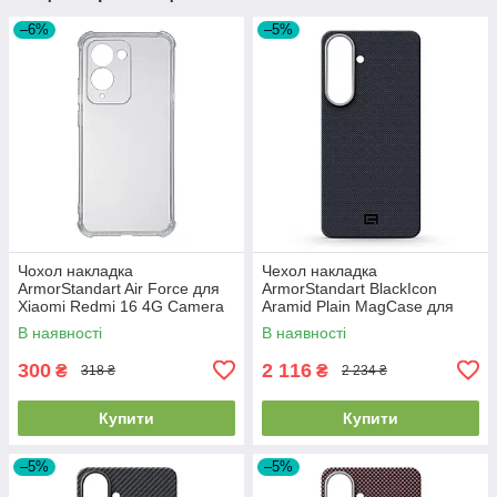
–6%
–5%
Чохол накладка
Чехол накладка
ArmorStandart Air Force для
ArmorStandart BlackIcon
Xiaomi Redmi 16 4G Camera
Aramid Plain MagCase для
cover Clear (ARM90951)
Samsung S26 Plus Black
В наявності
В наявності
(ARM90165)
300
2 116
₴
₴
318 ₴
2 234 ₴
Купити
Купити
–5%
–5%