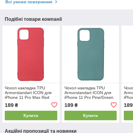
Всі умови повернення
Подібні товари компанії
Чохол накладка TPU
Чохол накладка TPU
Чохо
Armorstandart ICON для
Armorstandart ICON для
Armo
iPhone 11 Pro Max Red
iPhone 11 Pro Pine/Green
iPho
(ARM56710)
(ARM56696)
(AR
189
189
189
₴
₴
Купити
Купити
Акційні пропозиції та новинки