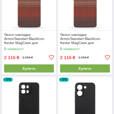
Чехол накладка
Чехол накладка
ArmorStandart BlackIcon
ArmorStandart BlackIcon
Kevlar MagCase для
Kevlar MagCase для
Samsung S26 Sunset
Samsung S26 Ultra Sunset
В наявності
В наявності
(ARM90156)
(ARM90158)
2 116
2 116
₴
₴
2 234 ₴
2 234 ₴
Купити
Купити
–5%
–5%