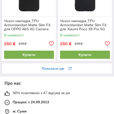
Чохол накладка TPU
Чохол накладка TPU
Armorstandart Matte Slim Fit
Armorstandart Matte Slim Fit
для OPPO A6S 4G Camera
для Xiaomi Poco X8 Pro 5G
cover Black (ARM90347)
Camera cover Black
В наявності
В наявності
(ARM90712)
260
260
₴
₴
274 ₴
274 ₴
Купити
Купити
Показати ще
Про нас
98% позитивних з 47 відгуків за рік
Працює з 24.09.2013
м. Суми