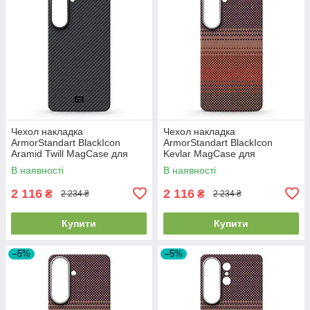
Чехол накладка
Чехол накладка
ArmorStandart BlackIcon
ArmorStandart BlackIcon
Aramid Twill MagCase для
Kevlar MagCase для
Samsung S26 Plus Black
Samsung S26 Plus Sunset
В наявності
В наявності
(ARM90146)
(ARM90157)
2 116
2 116
₴
₴
2 234 ₴
2 234 ₴
Купити
Купити
–5%
–5%