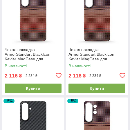
Чехол накладка
Чехол накладка
ArmorStandart BlackIcon
ArmorStandart BlackIcon
Kevlar MagCase для
Kevlar MagCase для
Samsung S26 Plus Sunset
Samsung S26 Sunset
В наявності
В наявності
(ARM90157)
(ARM90156)
2 116
2 116
₴
₴
2 234 ₴
2 234 ₴
Купити
Купити
–5%
–5%