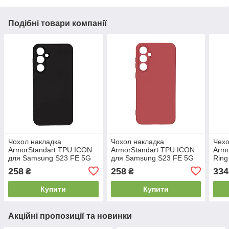
Подібні товари компанії
Чохол накладка
Чохол накладка
Чехо
ArmorStandart TPU ICON
ArmorStandart TPU ICON
Armo
для Samsung S23 FE 5G
для Samsung S23 FE 5G
Ring
(SM-S711) Camera cover
(SM-S711) Camera cover
5G (
258
258
334
₴
₴
Black (ARM69628)
Marsala (ARM69630)
(AR
Купити
Купити
Акційні пропозиції та новинки