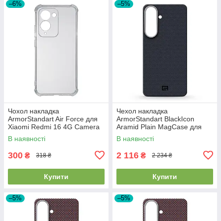
–6%
–5%
Чохол накладка
Чехол накладка
ArmorStandart Air Force для
ArmorStandart BlackIcon
Xiaomi Redmi 16 4G Camera
Aramid Plain MagCase для
cover Clear (ARM90951)
Samsung S26 Plus Black
В наявності
В наявності
(ARM90165)
300
2 116
₴
₴
318 ₴
2 234 ₴
Купити
Купити
–5%
–5%