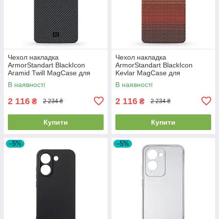
Чехол накладка
Чехол накладка
ArmorStandart BlackIcon
ArmorStandart BlackIcon
Aramid Twill MagCase для
Kevlar MagCase для
Samsung S26 Plus Black
Samsung S26 Ultra Sunset
В наявності
В наявності
(ARM90146)
(ARM90158)
2 116
2 116
₴
₴
2 234 ₴
2 234 ₴
Купити
Купити
–5%
–5%