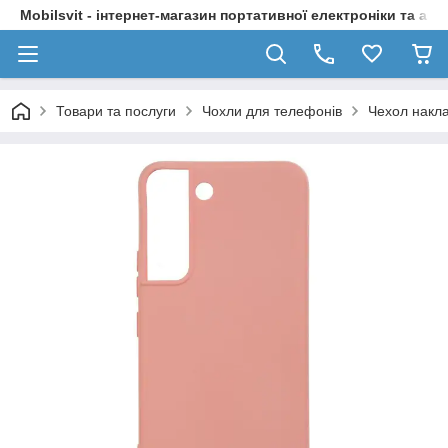
Mobilsvit - інтернет-магазин портативної електроніки та акс
Товари та послуги
Чохли для телефонів
Чехол накл