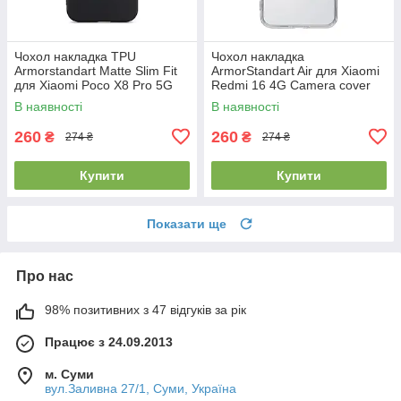
Чохол накладка TPU
Чохол накладка
Armorstandart Matte Slim Fit
ArmorStandart Air для Xiaomi
для Xiaomi Poco X8 Pro 5G
Redmi 16 4G Camera cover
Camera cover Black
Clear (ARM90955)
В наявності
В наявності
(ARM90712)
260
260
₴
₴
274 ₴
274 ₴
Купити
Купити
Показати ще
Про нас
98% позитивних з 47 відгуків за рік
Працює з 24.09.2013
м. Суми
вул.Заливна 27/1, Суми, Україна