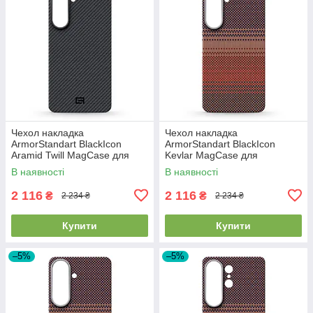
Чехол накладка
Чехол накладка
ArmorStandart BlackIcon
ArmorStandart BlackIcon
Aramid Twill MagCase для
Kevlar MagCase для
Samsung S26 Plus Black
Samsung S26 Plus Sunset
В наявності
В наявності
(ARM90146)
(ARM90157)
2 116
2 116
₴
₴
2 234 ₴
2 234 ₴
Купити
Купити
–5%
–5%