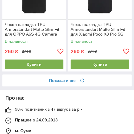
Чохол накладка TPU
Чохол накладка TPU
Armorstandart Matte Slim Fit
Armorstandart Matte Slim Fit
для OPPO A6S 4G Camera
для Xiaomi Poco X8 Pro 5G
cover Black (ARM90347)
Camera cover Black
В наявності
В наявності
(ARM90712)
260
260
₴
₴
274 ₴
274 ₴
Купити
Купити
Показати ще
Про нас
98% позитивних з 47 відгуків за рік
Працює з 24.09.2013
м. Суми