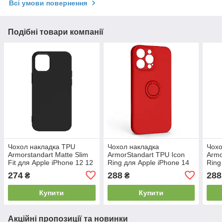
Всі умови повернення
Подібні товари компанії
Чохол накладка TPU
Чохол накладка
Чохо
Armorstandart Matte Slim
ArmorStandart TPU Icon
Armo
Fit для Apple iPhone 12 12
Ring для Apple iPhone 14
Ring
12 Pro Black (ARM57393)
Pro Max Red (ARM68719)
Blue
274
288
288
₴
₴
Купити
Купити
Акційні пропозиції та новинки