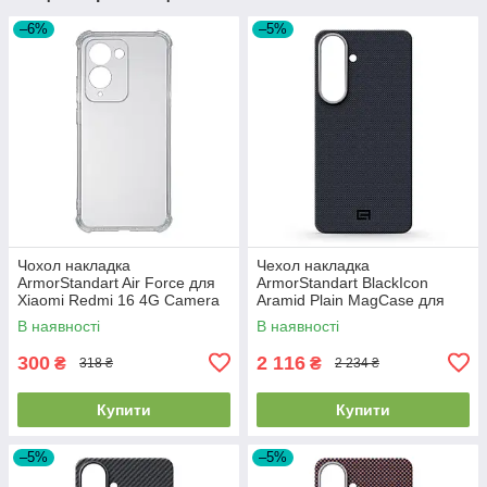
–6%
–5%
Чохол накладка
Чехол накладка
ArmorStandart Air Force для
ArmorStandart BlackIcon
Xiaomi Redmi 16 4G Camera
Aramid Plain MagCase для
cover Clear (ARM90951)
Samsung S26 Plus Black
В наявності
В наявності
(ARM90165)
300
2 116
₴
₴
318 ₴
2 234 ₴
Купити
Купити
–5%
–5%