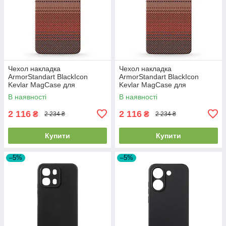
Чехол накладка
Чехол накладка
ArmorStandart BlackIcon
ArmorStandart BlackIcon
Kevlar MagCase для
Kevlar MagCase для
Samsung S26 Sunset
Samsung S26 Ultra Sunset
В наявності
В наявності
(ARM90156)
(ARM90158)
2 116
2 116
₴
₴
2 234 ₴
2 234 ₴
Купити
Купити
–5%
–5%