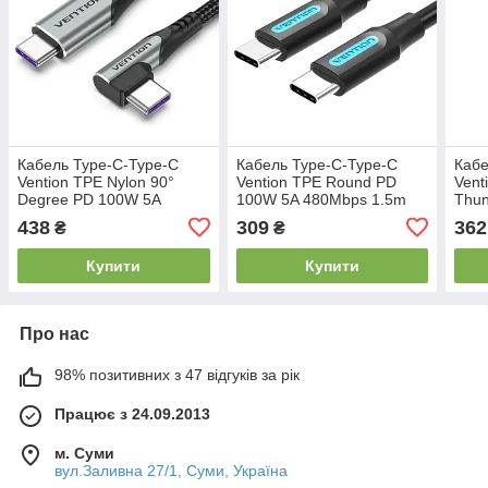
Кабель Type-C-Type-C
Кабель Type-C-Type-C
Кабе
Vention TPE Nylon 90°
Vention TPE Round PD
Vent
Degree PD 100W 5A
100W 5A 480Mbps 1.5m
Thun
480Mbps nickel-plated
Black (COTBG)
60W 
438
309
362
₴
₴
1.5m Grey (TAKHG)
plat
Купити
Купити
Про нас
98% позитивних з 47 відгуків за рік
Працює з 24.09.2013
м. Суми
вул.Заливна 27/1, Суми, Україна