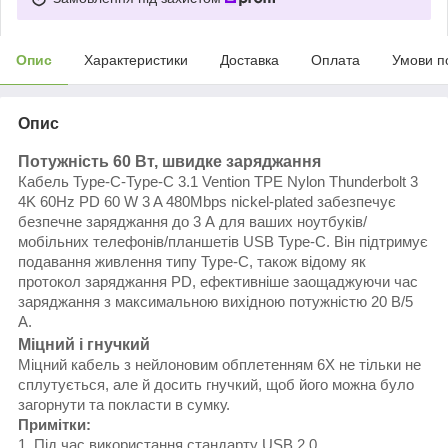
Опис
Характеристики
Доставка
Оплата
Умови п
Опис
Потужність 60 Вт, швидке заряджання
Кабель Type-C-Type-C 3.1 Vention TPE Nylon Thunderbolt 3
4K 60Hz PD 60 W 3 A 480Mbps nickel-plated забезпечує
безпечне заряджання до 3 А для ваших ноутбуків/
мобільних телефонів/планшетів USB Type-C. Він підтримує
подавання живлення типу Type-C, також відому як
протокол заряджання PD, ефективніше заощаджуючи час
заряджання з максимальною вихідною потужністю 20 В/5
А.
Міцний і гнучкий
Міцний кабель з нейлоновим обплетенням 6X не тільки не
сплутується, але й досить гнучкий, щоб його можна було
загорнути та покласти в сумку.
Примітки:
1. Під час використання стандарту USB 2.0