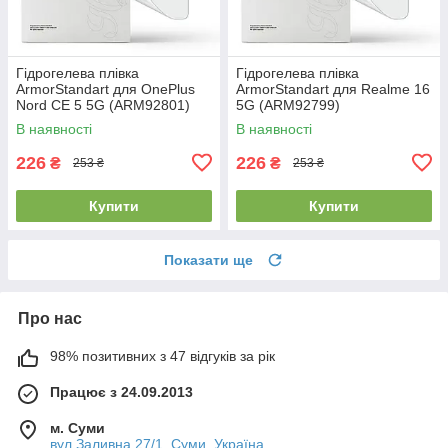
Гідрогелева плівка
Гідрогелева плівка
ArmorStandart для OnePlus
ArmorStandart для Realme 16
Nord CE 5 5G (ARM92801)
5G (ARM92799)
В наявності
В наявності
226
226
₴
₴
253 ₴
253 ₴
Купити
Купити
Показати ще
Про нас
98% позитивних з 47 відгуків за рік
Працює з 24.09.2013
м. Суми
вул.Заливна 27/1, Суми, Україна