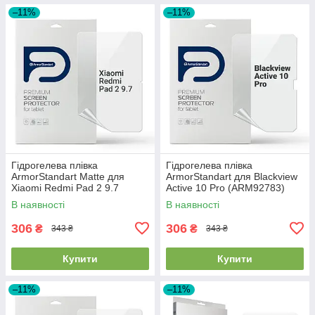
–11%
–11%
Гідрогелева плівка
Гідрогелева плівка
ArmorStandart Matte для
ArmorStandart для Blackview
Xiaomi Redmi Pad 2 9.7
Active 10 Pro (ARM92783)
(ARM92787)
В наявності
В наявності
306
306
₴
₴
343 ₴
343 ₴
Купити
Купити
–11%
–11%