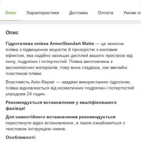
Опис
Характеристики
Доставка
Оплата
Умови п
Опис
Гідрогелева плівка ArmorStandart Matte
— це захисна
плівка з підвищеною міцністю й прозорістю з матовим
ефектом, яка надійно захищає дисплей вашого пристрою від
пилу, подряпин і потертостей. Плівка виготовлена з
високоякісних матеріалів, тому вона гладкіша, ніж звичайні
пластикові плівки.
Властивість Auto-Repair — завдяки використанню гідрогелю,
плівка відновлюється від косметичних подряпин і потертостей
упродовж 24 годин.
Рекомендується встановлення у кваліфікованого
фахівця!
Для самостійного встановлення рекомендується
переглянути відео встановлення, а також ознайомиться з
текстовою інструкцією нижче.
Особливості: