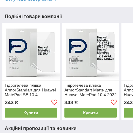
Подібні товари компанії
Гідрогелева плівка
Гідрогелева плівка
Гідр
ArmorStandart для Huawei
ArmorStandart Matte для
Armo
MatePad SE 10.4
Huawei MatePad 10.4 2022
Huaw
(ARM66245) прозора
(53013AEC)/2021
(AR
343
343
343
₴
₴
(53011TNG) (ARM65743)
Купити
Купити
Акційні пропозиції та новинки