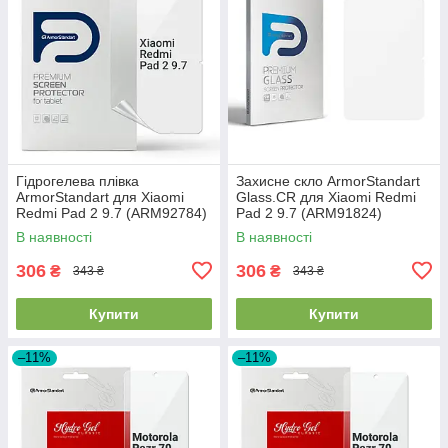
Гідрогелева плівка
Захисне скло ArmorStandart
ArmorStandart для Xiaomi
Glass.CR для Xiaomi Redmi
Redmi Pad 2 9.7 (ARM92784)
Pad 2 9.7 (ARM91824)
В наявності
В наявності
306
306
₴
₴
343 ₴
343 ₴
Купити
Купити
–11%
–11%