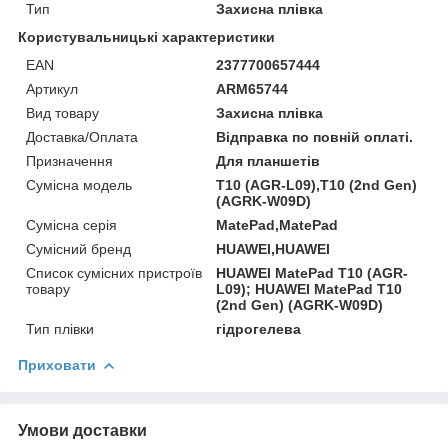
Тип
Захисна плівка
Користувальницькі характеристики
EAN
2377700657444
Артикул
ARM65744
Вид товару
Захисна плівка
Доставка/Оплата
Відправка по повній оплаті.
Призначення
Для планшетів
Сумісна модель
T10 (AGR-L09),T10 (2nd Gen)
(AGRK-W09D)
Сумісна серія
MatePad,MatePad
Сумісний бренд
HUAWEI,HUAWEI
Список сумісних пристроїв
HUAWEI MatePad T10 (AGR-
товару
L09); HUAWEI MatePad T10
(2nd Gen) (AGRK-W09D)
Тип плівки
гідрогелева
Приховати
Умови доставки