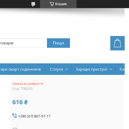
Кошик
Пошук
уари смарт-годинників
Стілуси
Зарядні пристрої
Кабе
Немає в наявності
Код:
708263
616 ₴
+380 (67) 867-97-17