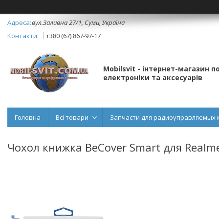
вул.Заливна 27/1, Суми, Україна
+380 (67) 867-97-17
Mobilsvit - інтернет-магазин 
електроніки та аксесуарів
Головна
Всі товари
Запчасти для радиоуправляемых 
Чохол книжка BeCover Smart для Realme 