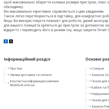
Щоб максимально зберегти колишні розміри пристрою, плюс з
обкладинку.
Він максимально ефективно справляється з цим завданням.
Також легко перетворюється в підставку, для комфортної робот
Якщо Ви використовуєте планшет для роботи, даний аксесуар 
для вашого планшета кріпиться до пристрою за допомогою за
відкритті; і переводить його в режим сну, якщо закрити Smart C
Інформаційний розділ
Основні ро
Про Нас
Стилуси
Умови доставки та оплати
Захисне Ск
Контактна інформація компанії
Чохли для 
Mobilsvit.com.ua
Кабелі та 
Навушники 
Чохли для 
Захисні Пл