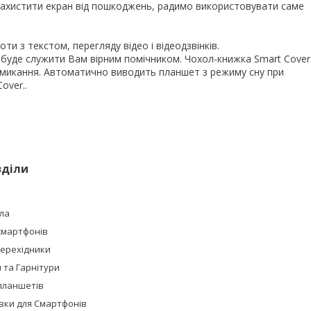
ахистити екран від пошкоджень, радимо використовувати саме
и з текстом, перегляду відео і відеодзвінків.
буде служити Вам вірним помічником. Чохол-книжка Smart Cover
микання. Автоматично виводить планшет з режиму сну при
over..
зділи
ла
смартфонів
Перехідники
та Гарнітури
планшетів
івки для Смартфонів