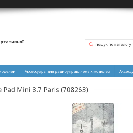
портативної
моделей
Аксессуары для радиоуправляемых моделей
Аксесс
Pad Mini 8.7 Paris (708263)