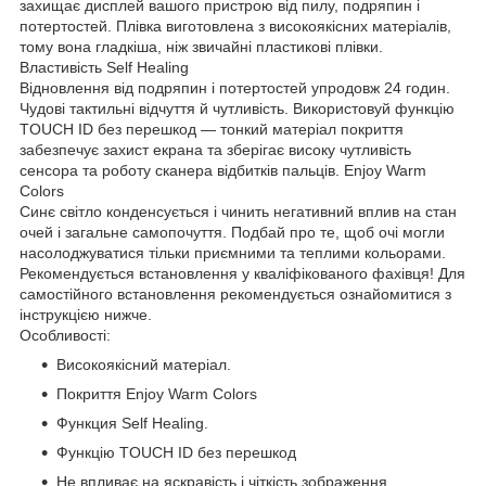
захищає дисплей вашого пристрою від пилу, подряпин і
потертостей. Плівка виготовлена з високоякісних матеріалів,
тому вона гладкіша, ніж звичайні пластикові плівки.
Властивість Self Healing
Відновлення від подряпин і потертостей упродовж 24 годин.
Чудові тактильні відчуття й чутливість. Використовуй функцію
TOUCH ID без перешкод — тонкий матеріал покриття
забезпечує захист екрана та зберігає високу чутливість
сенсора та роботу сканера відбитків пальців. Enjoy Warm
Colors
Синє світло конденсується і чинить негативний вплив на стан
очей і загальне самопочуття. Подбай про те, щоб очі могли
насолоджуватися тільки приємними та теплими кольорами.
Рекомендується встановлення у кваліфікованого фахівця! Для
самостійного встановлення рекомендується ознайомитися з
інструкцією нижче.
Особливості:
Високоякісний матеріал.
Покриття Enjoy Warm Colors
Функция Self Healing.
Функцію TOUCH ID без перешкод
Не впливає на яскравість і чіткість зображення.