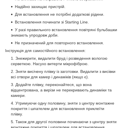
Надійно захищає пристрій.
Для встановлення не потрібні додаткові рідини.
Встановлення починати зі Starting Line.
У разі правильного встановлення повітряні бульбашки
зникають упродовж доби.
Не призначений для повторного встановлення.
Інструкція для самостійного встановлення:
Знежирити, видалити бруд і розведення вологою
серветкою. Насухо витерти мікрофіброю.
Зняти висічену плівку із заготовки. Видалити з висівки
всі отвори для камер і динаміків (якщо є).
Додайте плівку, переконайтеся, що вона
відцентрована, а вирізи не перекривають динаміки та
камери.
Утримуючи одну половину, зняти з центру монтажне
покриття і шпателем для встановлення приклеїти
плівку.
Також для другої половини починаючи з центру зняти
монтажне покриття і шпателем для встановлення