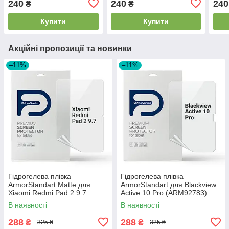
240
240
240
₴
₴
Купити
Купити
Акційні пропозиції та новинки
–11%
–11%
Гідрогелева плівка
Гідрогелева плівка
ArmorStandart Matte для
ArmorStandart для Blackview
Xiaomi Redmi Pad 2 9.7
Active 10 Pro (ARM92783)
(ARM92787)
В наявності
В наявності
288
288
₴
₴
325 ₴
325 ₴