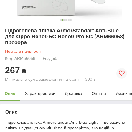
Гідрогелева плівка ArmorStandart Anti-Blue
для Oppo Reno9 5G Reno9 Pro 5G (ARM66058)
прозора
Немає в наявності
Код: ARM66058
Роздріб
267
₴
Мінімальна сума замовлення на сайті — 300 ₴
Опис
Характеристики
Доставка
Оплата
Умови п
Опис
Гідрогелева плівка Armorstandart Anti-Blue Light — це захисна
плівка з підвищеною міцністю й прозорістю, яка надійно