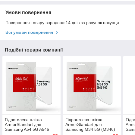
Умови повернення
Повернення товару впродовж 14 днів за рахунок покупця
Всі умови повернення
Подібні товари компанії
Гідрогелева плівка
Гідрогелева плівка
Гідр
ArmorStandart для
ArmorStandart для
Armo
Samsung A54 5G A546
Samsung M34 5G (M346)
Sam
(ARM66220) прозора
(ARM69515) прозора
(AR