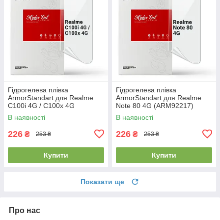
Гідрогелева плівка
Гідрогелева плівка
ArmorStandart для Realme
ArmorStandart для Realme
C100i 4G / C100x 4G
Note 80 4G (ARM92217)
(ARM92221)
В наявності
В наявності
226
226
₴
₴
253 ₴
253 ₴
Купити
Купити
Показати ще
Про нас