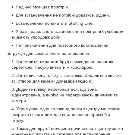
Надійно захищає пристрій.
Для встановлення не потрібні додаткові рідини.
Встановлення починати зі Starting Line.
У разі правильного встановлення повітряні бульбашки
зникають упродовж доби.
Не призначений для повторного встановлення.
Інструкція для самостійного встановлення:
Знежирити, видалити бруд і розведення вологою
серветкою. Насухо витерти мікрофіброю.
Зняти висічену плівку із заготовки. Видалити з висівки
всі отвори для камер і динаміків (якщо є).
Додайте плівку, переконайтеся, що вона
відцентрована, а вирізи не перекривають динаміки та
камери.
Утримуючи одну половину, зняти з центру монтажне
покриття і шпателем для встановлення приклеїти
плівку.
Також для другої половини починаючи з центру зняти
монтажне покриття і шпателем для встановлення