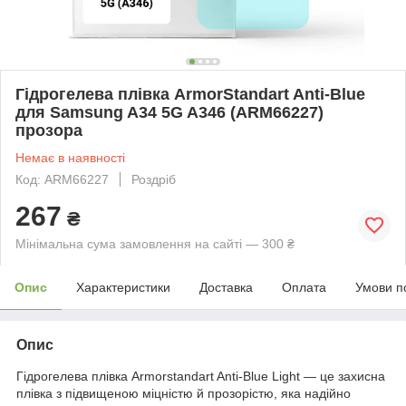
Гідрогелева плівка ArmorStandart Anti-Blue
для Samsung A34 5G A346 (ARM66227)
прозора
Немає в наявності
Код: ARM66227
Роздріб
267
₴
Мінімальна сума замовлення на сайті — 300 ₴
Опис
Характеристики
Доставка
Оплата
Умови п
Опис
Гідрогелева плівка Armorstandart Anti-Blue Light — це захисна
плівка з підвищеною міцністю й прозорістю, яка надійно