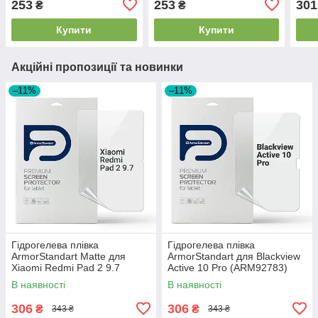
253
253
301
₴
₴
Купити
Купити
Акційні пропозиції та новинки
–11%
–11%
Гідрогелева плівка
Гідрогелева плівка
ArmorStandart Matte для
ArmorStandart для Blackview
Xiaomi Redmi Pad 2 9.7
Active 10 Pro (ARM92783)
(ARM92787)
В наявності
В наявності
306
306
₴
₴
343 ₴
343 ₴