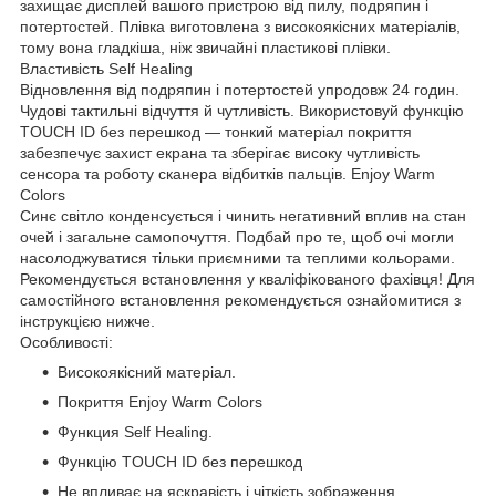
захищає дисплей вашого пристрою від пилу, подряпин і
потертостей. Плівка виготовлена з високоякісних матеріалів,
тому вона гладкіша, ніж звичайні пластикові плівки.
Властивість Self Healing
Відновлення від подряпин і потертостей упродовж 24 годин.
Чудові тактильні відчуття й чутливість. Використовуй функцію
TOUCH ID без перешкод — тонкий матеріал покриття
забезпечує захист екрана та зберігає високу чутливість
сенсора та роботу сканера відбитків пальців. Enjoy Warm
Colors
Синє світло конденсується і чинить негативний вплив на стан
очей і загальне самопочуття. Подбай про те, щоб очі могли
насолоджуватися тільки приємними та теплими кольорами.
Рекомендується встановлення у кваліфікованого фахівця! Для
самостійного встановлення рекомендується ознайомитися з
інструкцією нижче.
Особливості:
Високоякісний матеріал.
Покриття Enjoy Warm Colors
Функция Self Healing.
Функцію TOUCH ID без перешкод
Не впливає на яскравість і чіткість зображення.