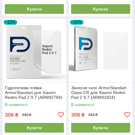
Купити
Купити
–11%
–11%
Гідрогелева плівка
Захисне скло ArmorStandart
ArmorStandart для Xiaomi
Glass.CR для Xiaomi Redmi
Redmi Pad 2 9.7 (ARM92784)
Pad 2 9.7 (ARM91824)
В наявності
В наявності
306
306
₴
₴
343 ₴
343 ₴
Купити
Купити