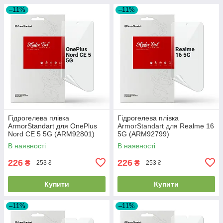
–11%
–11%
Гідрогелева плівка
Гідрогелева плівка
ArmorStandart для OnePlus
ArmorStandart для Realme 16
Nord CE 5 5G (ARM92801)
5G (ARM92799)
В наявності
В наявності
226
226
₴
₴
253 ₴
253 ₴
Купити
Купити
–11%
–11%