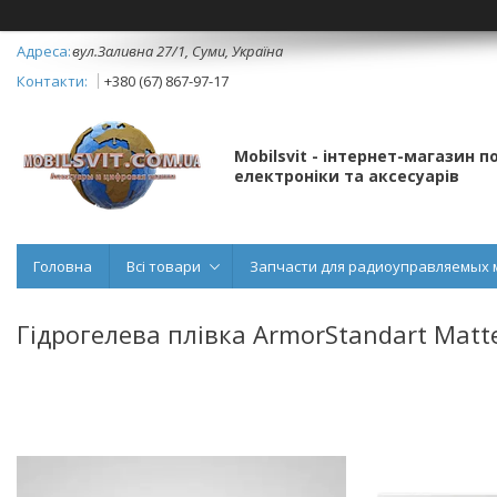
вул.Заливна 27/1, Суми, Україна
+380 (67) 867-97-17
Mobilsvit - інтернет-магазин 
електроніки та аксесуарів
Головна
Всі товари
Запчасти для радиоуправляемых 
Гідрогелева плівка ArmorStandart Matt