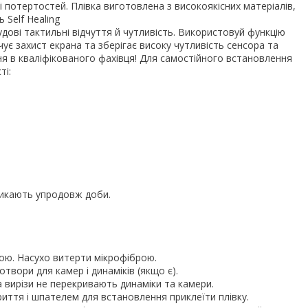
 потертостей. Плівка виготовлена з високоякісних матеріалів,
 Self Healing
дові тактильні відчуття й чутливість. Використовуй функцію
є захист екрана та зберігає високу чутливість сенсора та
я в кваліфікованого фахівця! Для самостійного встановлення
ті:
никають упродовж доби.
ою. Насухо витерти мікрофіброю.
 отвори для камер і динаміків (якщо є).
 вирізи не перекривають динаміки та камери.
иття і шпателем для встановлення приклеїти плівку.