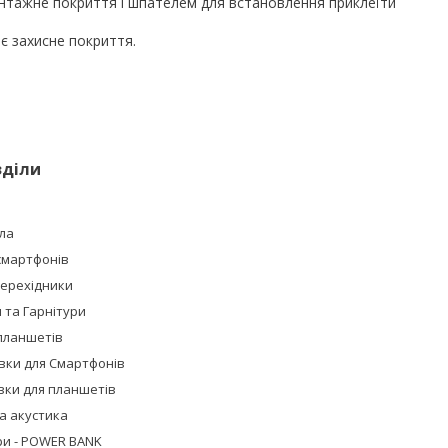
нтажне покриття і шпателем для встановлення приклеїти
є захисне покриття.
зділи
ла
смартфонів
Перехідники
та Гарнітури
планшетів
івки для Смартфонів
івки для планшетів
а акустика
ри - POWER BANK