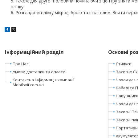
Також для другої половини починаючи з центру зняти мо
плівку.
Розгладити плівку мікрофіброю та шпателем. Зняти верхн
Інформаційний розділ
Основні ро
Про Нас
Стилуси
Умови доставки та оплати
Захисне Ск
Контактна інформація компанії
Чохли для 
Mobilsvit.com.ua
Кабелі та 
Навушники 
Чохли для 
Захисні Пл
Захисні пл
Портативн
Акумулято