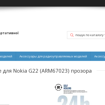
портативної
моделей
Аксессуары для радиоуправляемых моделей
Аксесс
e для Nokia G22 (ARM67023) прозора