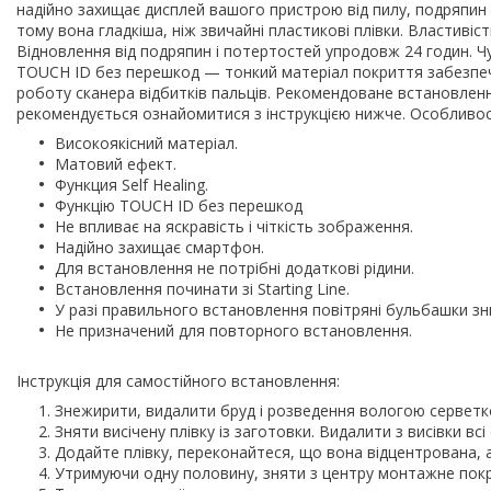
надійно захищає дисплей вашого пристрою від пилу, подряпин і
тому вона гладкіша, ніж звичайні пластикові плівки. Властивість
Відновлення від подряпин і потертостей упродовж 24 годин. Чу
TOUCH ID без перешкод — тонкий матеріал покриття забезпечу
роботу сканера відбитків пальців. Рекомендоване встановленн
рекомендується ознайомитися з інструкцією нижче. Особливос
Високоякісний матеріал.
Матовий ефект.
Функция Self Healing.
Функцію TOUCH ID без перешкод
Не впливає на яскравість і чіткість зображення.
Надійно захищає смартфон.
Для встановлення не потрібні додаткові рідини.
Встановлення починати зі Starting Line.
У разі правильного встановлення повітряні бульбашки з
Не призначений для повторного встановлення.
Інструкція для самостійного встановлення:
Знежирити, видалити бруд і розведення вологою серветк
Зняти висічену плівку із заготовки. Видалити з висівки всі
Додайте плівку, переконайтеся, що вона відцентрована, а
Утримуючи одну половину, зняти з центру монтажне покр