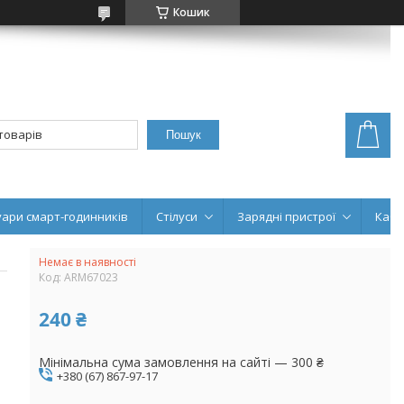
Кошик
Пошук
уари смарт-годинників
Стілуси
Зарядні пристрої
Кабе
Немає в наявності
Код:
ARM67023
240 ₴
Мінімальна сума замовлення на сайті — 300 ₴
+380 (67) 867-97-17