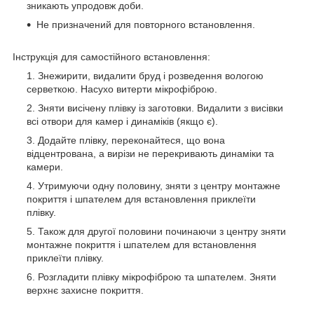
зникають упродовж доби.
Не призначений для повторного встановлення.
Інструкція для самостійного встановлення:
Знежирити, видалити бруд і розведення вологою
серветкою. Насухо витерти мікрофіброю.
Зняти висічену плівку із заготовки. Видалити з висівки
всі отвори для камер і динаміків (якщо є).
Додайте плівку, переконайтеся, що вона
відцентрована, а вирізи не перекривають динаміки та
камери.
Утримуючи одну половину, зняти з центру монтажне
покриття і шпателем для встановлення приклеїти
плівку.
Також для другої половини починаючи з центру зняти
монтажне покриття і шпателем для встановлення
приклеїти плівку.
Розгладити плівку мікрофіброю та шпателем. Зняти
верхнє захисне покриття.