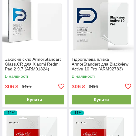
Захисне скло ArmorStandart
Гідрогелева плівка
Glass.CR для Xiaomi Redmi
ArmorStandart для Blackview
Pad 2 9.7 (ARM91824)
Active 10 Pro (ARM92783)
В наявності
В наявності
306
306
₴
₴
343 ₴
343 ₴
Купити
Купити
–11%
–11%