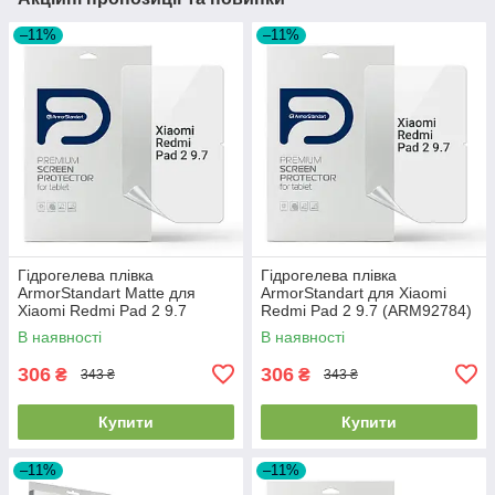
–11%
–11%
Гідрогелева плівка
Гідрогелева плівка
ArmorStandart Matte для
ArmorStandart для Xiaomi
Xiaomi Redmi Pad 2 9.7
Redmi Pad 2 9.7 (ARM92784)
(ARM92787)
В наявності
В наявності
306
306
₴
₴
343 ₴
343 ₴
Купити
Купити
–11%
–11%