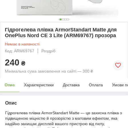
Гідрогелева плівка ArmorStandart Matte для
OnePlus Nord CE 3 Lite (ARM69767) прозора
Немає в наявності
Код: ARM69767
Роздріб
240
₴
Мінімальна сума замовлення на сайті — 300 ₴
Опис
Характеристики
Доставка
Оплата
Умови п
Опис
Гідрогелева плівка ArmorStandart Matte — це захисна плівка з
підвищеною міцністю й прозорістю з матовим ефектом, яка
надійно захищає дисплей вашого пристрою від пилу,