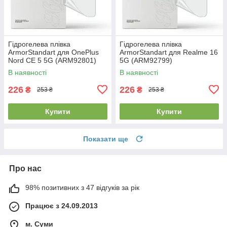
Гідрогелева плівка
Гідрогелева плівка
ArmorStandart для OnePlus
ArmorStandart для Realme 16
Nord CE 5 5G (ARM92801)
5G (ARM92799)
В наявності
В наявності
226
226
₴
₴
253 ₴
253 ₴
Купити
Купити
Показати ще
Про нас
98% позитивних з 47 відгуків за рік
Працює з 24.09.2013
м. Суми