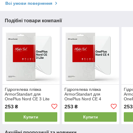
Всі умови повернення
Подібні товари компанії
Гідрогелева плівка
Гідрогелева плівка
Гідр
ArmorStandart для
ArmorStandart для
Armo
OnePlus Nord CE 3 Lite
OnePlus Nord CE 4
OneP
(ARM69768) прозора
(ARM78098)
(AR
253
253
253
₴
₴
Купити
Купити
Акційні пропозиції та новинки