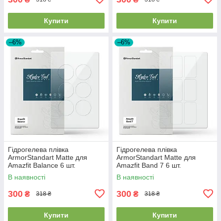
Купити
Купити
–6%
–6%
Гідрогелева плівка
Гідрогелева плівка
ArmorStandart Matte для
ArmorStandart Matte для
Amazfit Balance 6 шт.
Amazfit Band 7 6 шт.
(ARM91951)
(ARM91952)
В наявності
В наявності
300
300
₴
₴
318 ₴
318 ₴
Купити
Купити