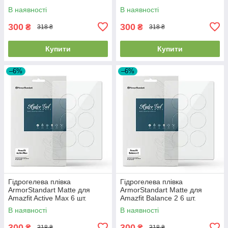
(ARM91947)
(ARM91948)
В наявності
В наявності
300
300
₴
₴
318 ₴
318 ₴
Купити
Купити
–6%
–6%
Гідрогелева плівка
Гідрогелева плівка
ArmorStandart Matte для
ArmorStandart Matte для
Amazfit Active Max 6 шт.
Amazfit Balance 2 6 шт.
(ARM91949)
(ARM91950)
В наявності
В наявності
300
300
₴
₴
318 ₴
318 ₴