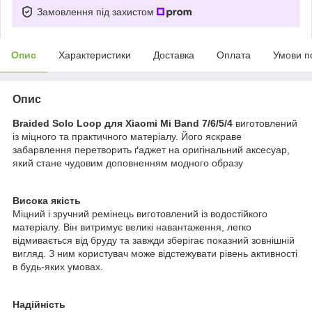
Замовлення під захистом
Опис
Характеристики
Доставка
Оплата
Умови п
Опис
Braided Solo Loop
для Xiaomi Mi Band 7/6/5/4
виготовлений
із міцного та практичного матеріалу. Його яскраве
забарвлення перетворить ґаджет на оригінальний аксесуар,
який стане чудовим доповненням модного образу
Висока якість
Міцний і зручний ремінець виготовлений із водостійкого
матеріалу. Він витримує великі навантаження, легко
відмивається від бруду та завжди зберігає показний зовнішній
вигляд. З ним користувач може відстежувати рівень активності
в будь-яких умовах.
Надійність