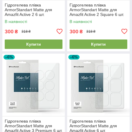
Гідрогелева плівка
Гідрогелева плівка
ArmorStandart Matte для
ArmorStandart Matte для
Amazfit Active 2 6 шт.
Amazfit Active 2 Square 6 шт.
(ARM91945)
(ARM91946)
В наявності
В наявності
300
300
₴
₴
318 ₴
318 ₴
Купити
Купити
–6%
–6%
Гідрогелева плівка
Гідрогелева плівка
ArmorStandart Matte для
ArmorStandart Matte для
Amazfit Active 3 Premium 6 шт.
Amazfit Active 6 шт.