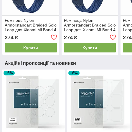
Ремінець Nylon
Ремінець Nylon
Ремі
Armorstandart Braided Solo
Armorstandart Braided Solo
Armo
Loop для Xiaomi Mi Band 4
Loop для Xiaomi Mi Band 4
Loop
5 6 Blue size L
5 6 Blue size M
5 6 
274
274
274
₴
₴
(ARM58758)
(ARM58764)
(AR
Купити
Купити
Акційні пропозиції та новинки
–6%
–6%