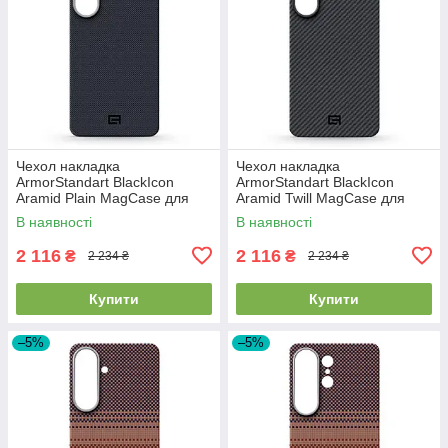
Чехол накладка
Чехол накладка
ArmorStandart BlackIcon
ArmorStandart BlackIcon
Aramid Plain MagCase для
Aramid Twill MagCase для
Samsung S26 Plus Black
Samsung S26 Plus Black
В наявності
В наявності
(ARM90165)
(ARM90146)
2 116
2 116
₴
₴
2 234 ₴
2 234 ₴
Купити
Купити
–5%
–5%