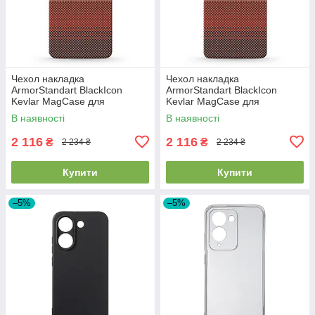
Чехол накладка
Чехол накладка
ArmorStandart BlackIcon
ArmorStandart BlackIcon
Kevlar MagCase для
Kevlar MagCase для
Samsung S26 Plus Sunset
Samsung S26 Ultra Sunset
В наявності
В наявності
(ARM90157)
(ARM90158)
2 116
2 116
₴
₴
2 234 ₴
2 234 ₴
Купити
Купити
–5%
–5%