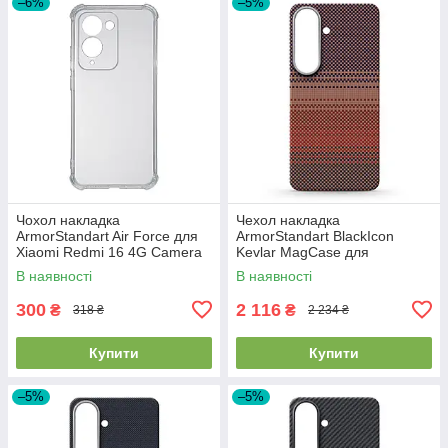
–6%
–5%
Чохол накладка
Чехол накладка
ArmorStandart Air Force для
ArmorStandart BlackIcon
Xiaomi Redmi 16 4G Camera
Kevlar MagCase для
cover Clear (ARM90951)
Samsung S26 Sunset
В наявності
В наявності
(ARM90156)
300
2 116
₴
₴
318 ₴
2 234 ₴
Купити
Купити
–5%
–5%