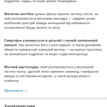
подряпин, падінь та інших різних пошкоджень.
Магнітна застібка
щільно фіксує верхню частину чохла, на
якій розташовується металева накладка — завдяки цьому
мобільний пристрій завжди захищений від небажаного
потрапляння бруду, вологи та пилу.
Смартфон утримується в щільній і гнучкій силіконовій
капсулі
, яка захистить його у разі падіння, а також допоможе
зберегти прекрасний зовнішній вигляд — на корпусі пристрою
не залишиться подряпин та інших слідів експлуатації.
Місткий картхолдер
, який розташовується у внутрішній
частині чохла, здатний легко замінити гаманець і прекрасно
вміщує в собі банківські картки, а також купюри різного
номіналу.
Приховати
Характеристики