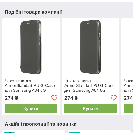
Подібні товари компанії
Чохол книжка
Чохол книжка
Чохо
ArmorStandart PU G-Case
ArmorStandart PU G-Case
Armo
для Samsung A34 5G
для Samsung A54 5G
для
(A346) Black (ARM66160)
(A546) Black (ARM66162)
(A54
274
274
274
₴
₴
Купити
Купити
Акційні пропозиції та новинки