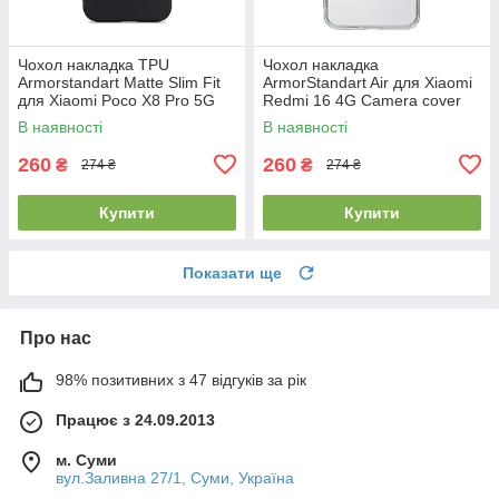
Чохол накладка TPU
Чохол накладка
Armorstandart Matte Slim Fit
ArmorStandart Air для Xiaomi
для Xiaomi Poco X8 Pro 5G
Redmi 16 4G Camera cover
Camera cover Black
Clear (ARM90955)
В наявності
В наявності
(ARM90712)
260
260
₴
₴
274 ₴
274 ₴
Купити
Купити
Показати ще
Про нас
98% позитивних з 47 відгуків за рік
Працює з 24.09.2013
м. Суми
вул.Заливна 27/1, Суми, Україна