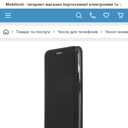
Mobilsvit - інтернет-магазин портативної електроніки та акс
Товари та послуги
Чохли для телефонів
Чохол книжк