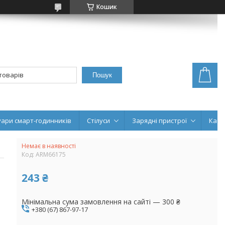
Кошик
Пошук
уари смарт-годинників
Стілуси
Зарядні пристрої
Кабе
Немає в наявності
Код:
ARM66175
243 ₴
Мінімальна сума замовлення на сайті — 300 ₴
+380 (67) 867-97-17