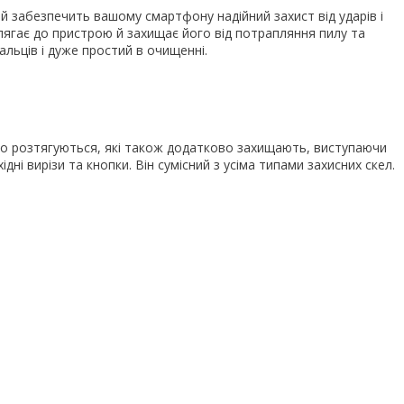
ий забезпечить вашому смартфону надійний захист від ударів і
рилягає до пристрою й захищає його від потрапляння пилу та
льців і дуже простий в очищенні.
що розтягуються, які також додатково захищають, виступаючи
дні вирізи та кнопки. Він сумісний з усіма типами захисних скел.