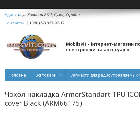
вул.Заливна 27/1, Суми, Україна
+380 (67) 867-97-17
Mobilsvit - інтернет-магазин 
електроніки та аксесуарів
Головна
Всі товари
Запчасти для радиоуправляемых 
Чохол накладка ArmorStandart TPU ICO
cover Black (ARM66175)