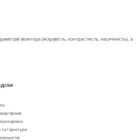
араметрів монітора (яскравість, контрастність, насиченість), а
зділи
ла
смартфонів
Перехідники
та Гарнітури
планшетів