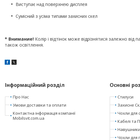
Виступає над поверхнею дисплея
Сумісний з усіма типами захисних скел
* Внимание!
Колір і відтінок може відрізнятися залежно від п
також освітлення.
Інформаційний розділ
Основні ро
Про Нас
Стилуси
Умови доставки та оплати
Захисне Ск
Контактна інформація компанії
Чохли для 
Mobilsvit.com.ua
Кабелі та 
Навушники 
Чохли для 