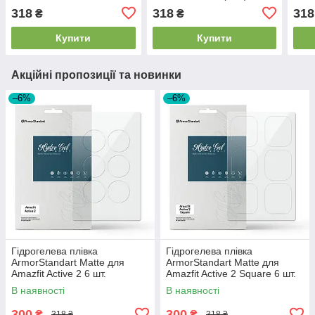
(ARM91533)
(ARM67090) прозора
(AR
318
318
318
₴
₴
Купити
Купити
Акційні пропозиції та новинки
–6%
–6%
Гідрогелева плівка
Гідрогелева плівка
ArmorStandart Matte для
ArmorStandart Matte для
Amazfit Active 2 6 шт.
Amazfit Active 2 Square 6 шт.
(ARM91945)
(ARM91946)
В наявності
В наявності
300
300
₴
₴
318 ₴
318 ₴