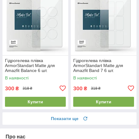
Гідрогелева плівка
Гідрогелева плівка
ArmorStandart Matte для
ArmorStandart Matte для
Amazfit Balance 6 шт.
Amazfit Band 7 6 шт.
(ARM91951)
(ARM91952)
В наявності
В наявності
300
300
₴
₴
318 ₴
318 ₴
Купити
Купити
Показати ще
Про нас