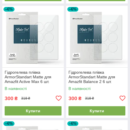
–6%
–6%
Гідрогелева плівка
Гідрогелева плівка
ArmorStandart Matte для
ArmorStandart Matte для
Amazfit Active Max 6 шт.
Amazfit Balance 2 6 шт.
(ARM91949)
(ARM91950)
В наявності
В наявності
300
300
₴
₴
318 ₴
318 ₴
Купити
Купити
–6%
–6%