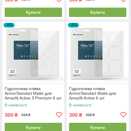
Купити
Купити
–6%
–6%
Гідрогелева плівка
Гідрогелева плівка
ArmorStandart Matte для
ArmorStandart Matte для
Amazfit Active 3 Premium 6 шт.
Amazfit Active 6 шт.
(ARM91947)
(ARM91948)
В наявності
В наявності
300
300
₴
₴
318 ₴
318 ₴
Купити
Купити