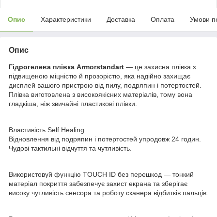
Опис
Характеристики
Доставка
Оплата
Умови п
Опис
Гідрогелева плівка Armorstandart
— це захисна плівка з
підвищеною міцністю й прозорістю, яка надійно захищає
дисплей вашого пристрою від пилу, подряпин і потертостей.
Плівка виготовлена з високоякісних матеріалів, тому вона
гладкіша, ніж звичайні пластикові плівки.
Властивість Self Healing
Відновлення від подряпин і потертостей упродовж 24 годин.
Чудові тактильні відчуття та чутливість.
Використовуй функцію TOUCH ID без перешкод — тонкий
матеріал покриття забезпечує захист екрана та зберігає
високу чутливість сенсора та роботу сканера відбитків пальців.