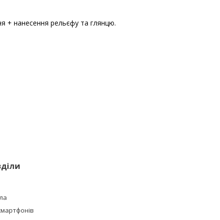
ня + нанесення рельєфу та глянцю.
зділи
ла
смартфонів