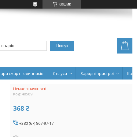
Кошик
Пошук
уари смарт-годинників
Стілуси
Зарядні пристрої
Кабе
Немає в наявності
Код:
48589
368 ₴
+380 (67) 867-97-17